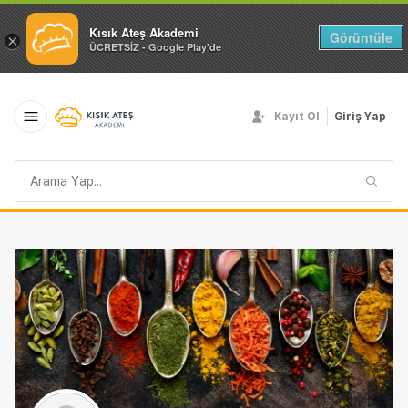
Kısık Ateş Akademi
Görüntüle
×
ÜCRETSİZ - Google Play'de
Kayıt Ol
Giriş Yap
Arama
sorgusu