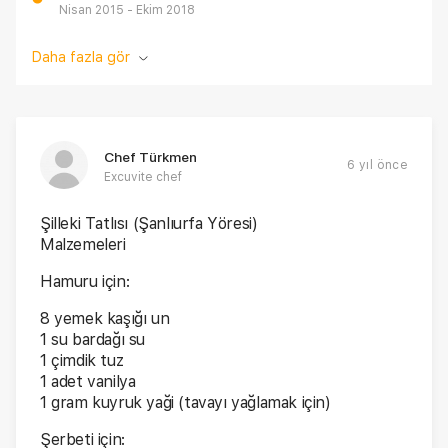
Nisan 2015 - Ekim 2018
Daha fazla gör
Chef Türkmen
6 yıl önce
Excuvite chef
Şilleki Tatlısı (Şanlıurfa Yöresi)
Malzemeleri
Hamuru için:
8 yemek kaşığı un
1 su bardağı su
1 çimdik tuz
1 adet vanilya
1 gram kuyruk yaği (tavayı yağlamak için)
Şerbeti için: