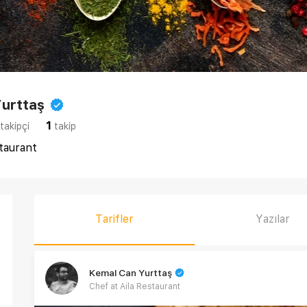
urttaş
1
takipçi
takip
staurant
Tarifler
Yazılar
Kemal Can Yurttaş
Chef at Aila Restaurant