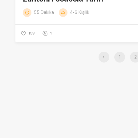
55 Dakika
4-6 Kişilik
153
1
←
1
2