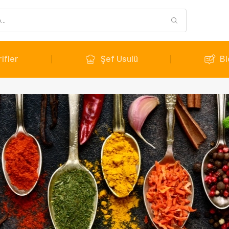
ifler
Şef Usulü
Bl