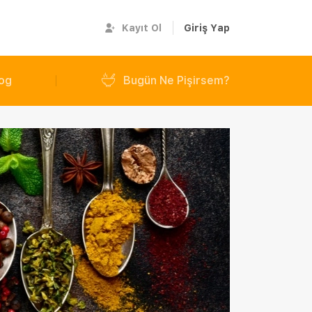
Kayıt Ol
Giriş Yap
og
Bugün Ne Pişirsem?