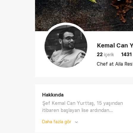
Kemal Can Y
22
1431
i̇çerik
Chef at Aila Re
Hakkında
Şef Kemal Can Yurttaş, 15 yaşından
itibaren başlayan lise ardından
üniversite eğitimini aşçılık üzerine
Daha fazla gör
tamamladıktan sonra Türkiye’nin ileri
gelen otel ve restaurantlarında çalışma