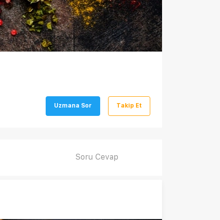
Uzmana Sor
Takip Et
Soru Cevap