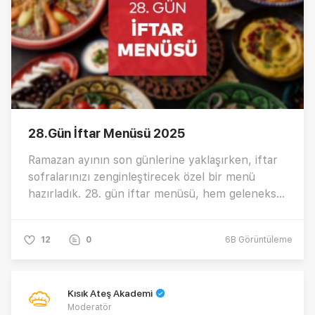
28.Gün İftar Menüsü 2025
Ramazan ayının son günlerine yaklaşırken, iftar
sofralarınızı zenginleştirecek özel bir menü
hazırladık. 28. gün iftar menüsü, hem geleneksel
tatları hem de besleyici içerikleri bir araya
getiriyor. İşte sofranıza renk ve lezzet katacak
12
0
6B
Görüntüleme
iftar menüsü…
Kısık Ateş Akademi
Moderatör