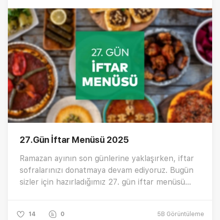
27.Gün İftar Menüsü 2025
Ramazan ayının son günlerine yaklaşırken, iftar
sofralarınızı donatmaya devam ediyoruz. Bugün
sizler için hazırladığımız 27. gün iftar menüsü
sofralarınıza unutulmaz bir deneyim sunacak. ✨
14
0
5B
Görüntüleme