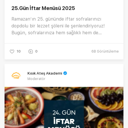
25.Gün İftar Menüsü 2025
Ramazan’ın 25. gününde iftar sofralarınızı
dopdolu bir lezzet şöleni ile şenlendiriyoruz!
Bugün, sofralarınıza hem sağlıklı hem de
doyurucu tatlarla lezzet katıyoruz. İşte hem
gözünüzü hem de damağınızı şenlendirecek
10
0
6B
Görüntüleme
günün menüsü…
Kısık Ateş Akademi
Moderatör