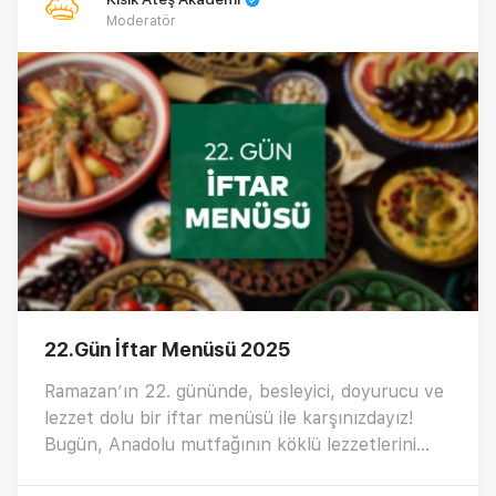
Moderatör
22.Gün İftar Menüsü 2025
Ramazan’ın 22. gününde, besleyici, doyurucu ve
lezzet dolu bir iftar menüsü ile karşınızdayız!
Bugün, Anadolu mutfağının köklü lezzetlerini
sofralarınıza taşıyor, hem hafif hem de doyurucu