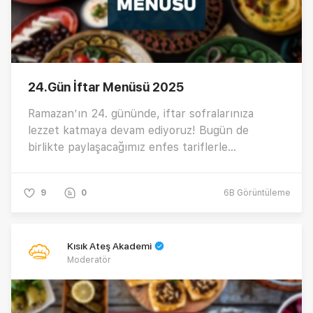
24.Gün İftar Menüsü 2025
Ramazan’ın 24. gününde, iftar sofralarınıza
lezzet katmaya devam ediyoruz! Bugün de
birlikte paylaşacağımız enfes tariflerle
sofralarınızı şenlendireceğiz. Günün en özel
menüsünü keşfetmek için hemen tıklayın! 😊
9
0
6B
Görüntüleme
Kısık Ateş Akademi
Moderatör