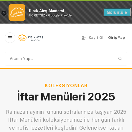
Kısık Ateş Akademi
Görüntüle
×
ÜCRETSİZ - Google Play'de
Kayıt Ol
Giriş Yap
Arama
sorgusu
KOLEKSIYONLAR
İftar Menüleri 2025
Ramazan ayının ruhunu sofralarınıza taşıyan 2025
İftar Menüleri koleksiyonumuz ile her gün farklı
ve nefis lezzetleri keşfedin! Geleneksel tatları