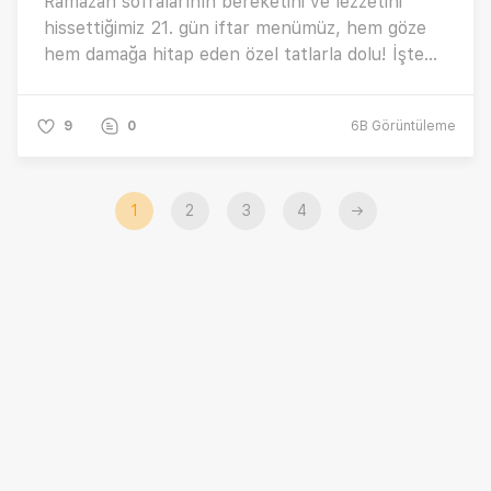
Ramazan sofralarının bereketini ve lezzetini
hissettiğimiz 21. gün iftar menümüz, hem göze
hem damağa hitap eden özel tatlarla dolu! İşte
bugünün menüsüne dair tüm detaylar…
9
0
6B
Görüntüleme
1
2
3
4
→