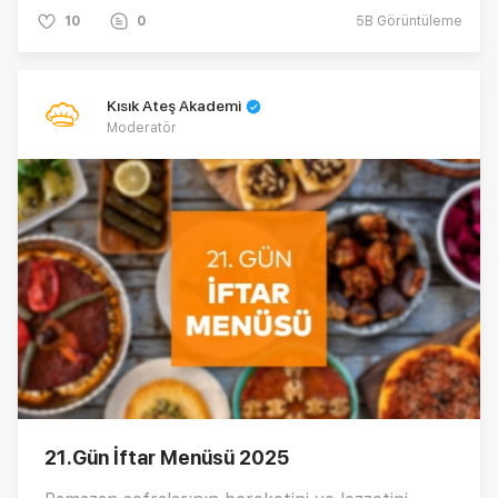
tariflerle iftar keyfinizi taçlandırıyoruz.🌙✨
10
0
5B
Görüntüleme
Kısık Ateş Akademi
Moderatör
21.Gün İftar Menüsü 2025