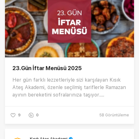
23.Gün İftar Menüsü 2025
Her gün farklı lezzetleriyle sizi karşılayan Kısık
Ateş Akademi, özenle seçilmiş tariflerle Ramazan
ayının bereketini sofralarınıza taşıyor.
Ramazan'ın 23.günü için hazırlanan özel iftar
menüsü için hemen tıklayın.
9
0
5B
Görüntüleme
Kısık Ateş Akademi