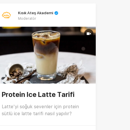
Kısık Ateş Akademi
Moderatör
Protein Ice Latte Tarifi
Latte'yi soğuk sevenler için protein
sütlü ice latte tarifi nasıl yapılır?