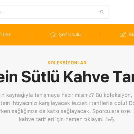
ifler
Şef Usulü
Bl
KOLEKSIYONLAR
ein Sütlü Kahve Tari
tein kaynağıyla tanışmaya hazır mısınız? Bu koleksiyon
n ihtiyacınızı karşılayacak lezzetli tariflerle dolu! Do
ırırken sağlığınıza da katkı sağlayacak. Sporculara özel 
kahve tarifleri için hemen tıklayın! ☕💪