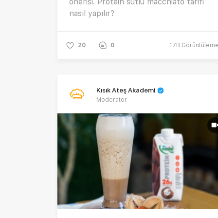
önerisi. Protein sütlü macchiato tarifi
nasıl yapılır?
20
0
17B
Görüntülem
Kısık Ateş Akademi
Moderatör