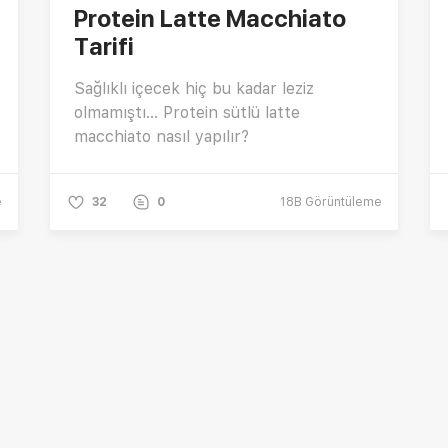
Protein Latte Macchiato
Tarifi
Sağlıklı içecek hiç bu kadar leziz
olmamıştı... Protein sütlü latte
macchiato nasıl yapılır?
e
32
0
18B
Görüntüleme