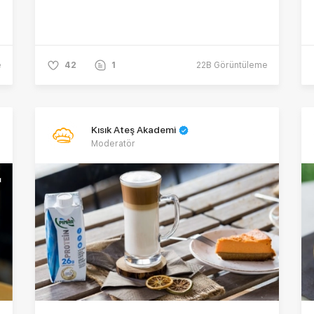
e
42
1
22B
Görüntüleme
Kısık Ateş Akademi
Moderatör