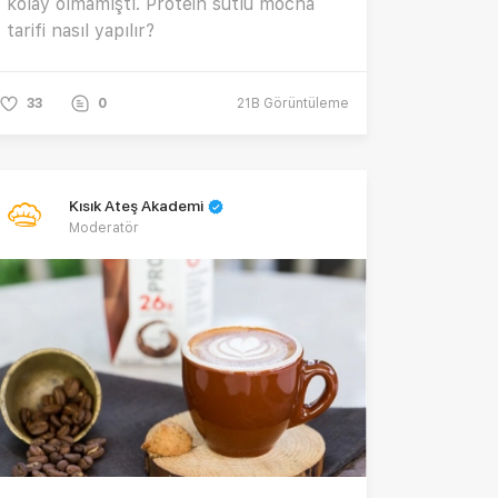
kolay olmamıştı. Protein sütlü mocha
tarifi nasıl yapılır?
33
0
21B
Görüntüleme
Kısık Ateş Akademi
Moderatör