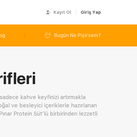
Kayıt Ol
Giriş Yap
og
Bugün Ne Pişirsem?
fleri
, sadece kahve keyfinizi artırmakla
ğal ve besleyici içeriklerle hazırlanan
Pınar Protein Süt’lü birbirinden lezzetli