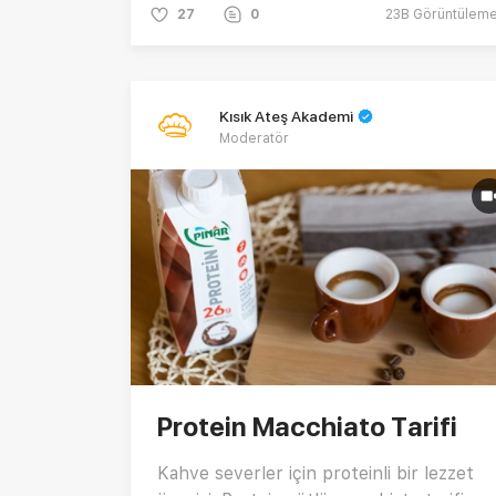
27
0
23B
Görüntülem
Kısık Ateş Akademi
Moderatör
Protein Macchiato Tarifi
Kahve severler için proteinli bir lezzet