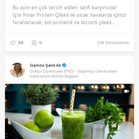
Bu ayın en çok tercih edilen tarifi karşınızda!
İşte Pınar Protein Çilekli ile sıcak havalarda içinizi
ferahlatacak; bol proteinli ve lezzetli çilekli
smoothie tarifimizin detayları ❤️👇🏻
88
0
24B
Görüntüleme
Gamze Şanlı Ak
Doktor Diyetisyen (PhD) - Nişantaşı Üniversitesi
Gastronomi Bölüm Başkanı