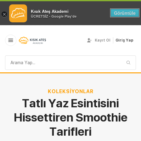
Kısık Ateş Akademi
Görüntüle
×
ÜCRETSİZ - Google Play'de
Kayıt Ol
Giriş Yap
Arama
sorgusu
KOLEKSIYONLAR
Tatlı Yaz Esintisini
Hissettiren Smoothie
Tarifleri