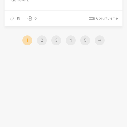
15
0
22B
Görüntüleme
1
2
3
4
5
→