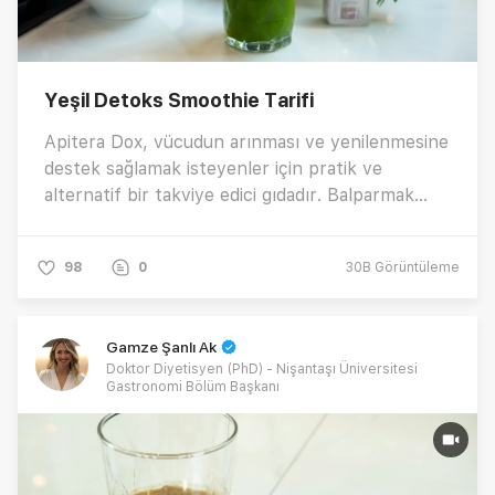
Yeşil Detoks Smoothie Tarifi
Apitera Dox, vücudun arınması ve yenilenmesine
destek sağlamak isteyenler için pratik ve
alternatif bir takviye edici gıdadır. Balparmak
Apitera Dox ile hazırlanan yeşil detoks smoothie
tarifi nasıl yapılır? Güne dinç ve zinde başlamak
98
0
30B
Görüntüleme
isteyenlere özel hazırlanan bu tarifi hemen
deneyin ve farkı görün! 😊
Gamze Şanlı Ak
Doktor Diyetisyen (PhD) - Nişantaşı Üniversitesi
Gastronomi Bölüm Başkanı