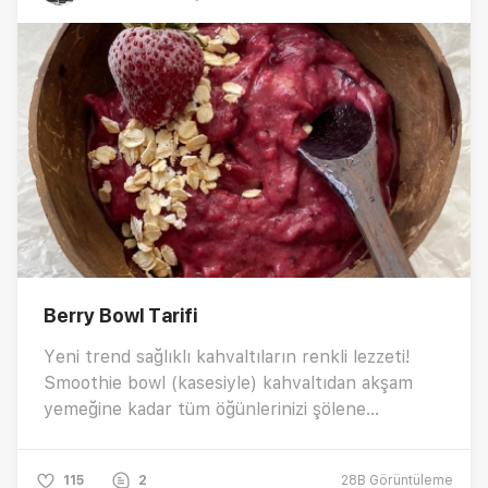
Berry Bowl Tarifi
Yeni trend sağlıklı kahvaltıların renkli lezzeti!
Smoothie bowl (kasesiyle) kahvaltıdan akşam
yemeğine kadar tüm öğünlerinizi şölene
çevirmeye yardımcı olur. Kırmızı meyvelerle
hazırlanan smoothie bowl tarifi nasıl yapılır?
115
2
28B
Görüntüleme