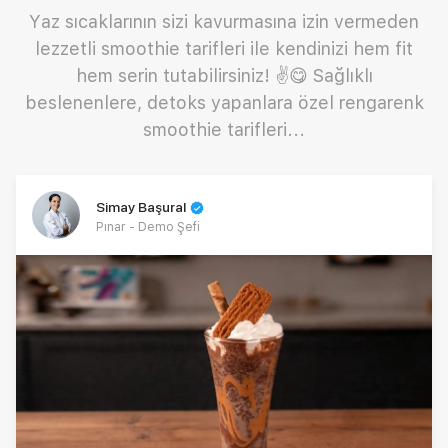
Yaz sıcaklarının sizi kavurmasına izin vermeden
lezzetli smoothie tarifleri ile kendinizi hem fit
hem serin tutabilirsiniz! ✌️😋 Sağlıklı
beslenenlere, detoks yapanlara özel rengarenk
smoothie tarifleri...
Simay Başural
Pınar - Demo Şefi