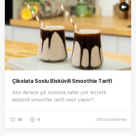
Çikolata Soslu Bisküvili Smoothie Tarifi
Son derece şık sunuma sahip çok lezzetli
bisküvili smoothie tarifi nasıl yapılır?
93
0
21B
Görüntüleme