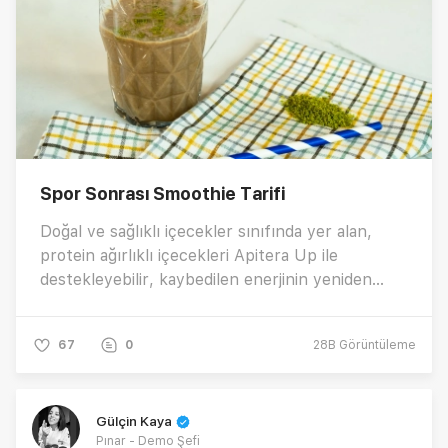
Spor Sonrası Smoothie Tarifi
Doğal ve sağlıklı içecekler sınıfında yer alan,
protein ağırlıklı içecekleri Apitera Up ile
destekleyebilir, kaybedilen enerjinin yeniden
kazanılmasına yardımcı olabilirsiniz. Antrenman
sonrası toparlanmanıza yardımcı olacak son
67
0
28B
Görüntüleme
derece kolay ve lezzetli Apiteralı Smoothie tarifi
nasıl yapılır?
Gülçin Kaya
Pınar - Demo Şefi