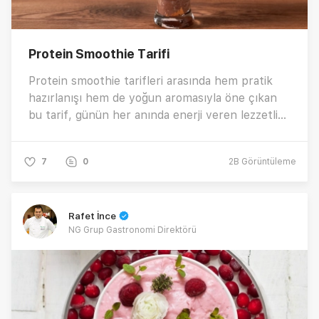
Protein Smoothie Tarifi
Protein smoothie tarifleri arasında hem pratik
hazırlanışı hem de yoğun aromasıyla öne çıkan
bu tarif, günün her anında enerji veren lezzetli
bir alternatif sunuyor. “Evde protein smoothie
nasıl yapılır?”, ve “tok tutan smoothie tarifleri
7
0
2B
Görüntüleme
nelerdir?” gibi sıkça aranan sorulara lezzet dolu
bir cevap veren bu özel smoothie tarifi için
tıklayın! 🤎✨
Rafet İnce
NG Grup Gastronomi Direktörü