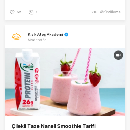
smoothie tarifimiz, bu yazın favori
içeceklerinden biri olmaya hazır. İşte detaylar 🤎
52
1
21B
Görüntüleme
👇
Kısık Ateş Akademi
Moderatör
Çilekli Taze Naneli Smoothie Tarifi