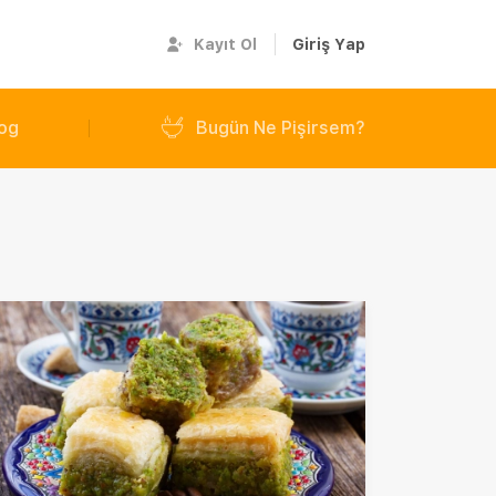
Kayıt Ol
Giriş Yap
og
Bugün Ne Pişirsem?