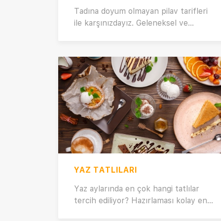
Tadına doyum olmayan pilav tarifleri
ile karşınızdayız. Geleneksel ve
modern Türk mutfağında önemli yeri
olan pilav, yalnızca bizim
kültürümüzde değil birçok kültürde
farklı tariflerle ana yemeklere eşlik
ediyor. Farklı, lezzetli ve tam ölçülü
pilav tarifleri için Kısık Ateş’i takip
etmeyi unutmayın! Tane tane pilav
yapmanın püf noktalarını öğrenmek
ve nefis pilav tarifleri yapmak için
hemen tıklayın.
YAZ TATLILARI
Yaz aylarında en çok hangi tatlılar
tercih ediliyor? Hazırlaması kolay en
iyi yaz tatlıları nelerdir? Dondurma