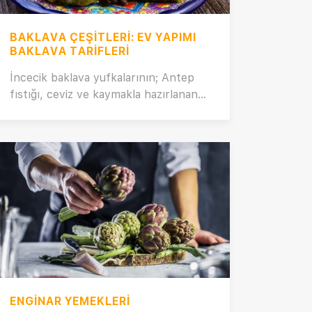
BAKLAVA ÇEŞITLERI: EV YAPIMI
BAKLAVA TARIFLERI
İncecik baklava yufkalarının; Antep
fıstığı, ceviz ve kaymakla hazırlanan
iç dolgusu ve şerbetin tatlı tadıyla
buluşan çıtır çıtır ev yapımı baklava
tarifleri sizlerle! Kat kat ve incecik
açılan baklava hamuru tariflerinden
tutun da vakti olmayanlar için pratik
hazır yufkadan yapılan enfes baklava
tariflerine kadar her şey burada!
Cevizli ev baklavası, sütlü nuriye,
fıstıklı soğuk baklava, cevizli tahinli
kuru baklava, kaymaklı şöbiyet,
fıstıklı kaymaklı baklava, bülbül
yuvası, fıstıklı saray burma baklavası
ENGINAR YEMEKLERI
gibi daha birçok ev baklavası tarifi için