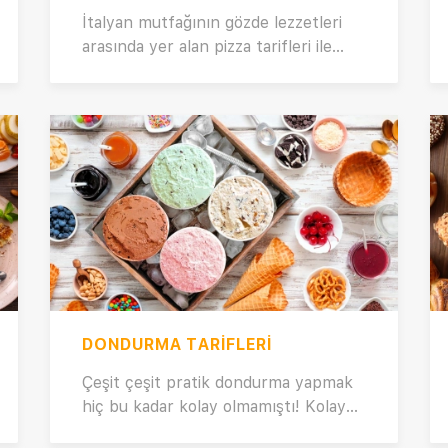
unutmayın! 🍝🍝
İtalyan mutfağının gözde lezzetleri
arasında yer alan pizza tarifleri ile
sevdiklerinizi şımartmak istemez
misiniz? Tadına doyum olmayan
pizzaların her çeşidi burada! 🍕 Evde
pizza tarifi ile bir şefin elinden
çıkmışçasına özel bir pizzaya ulaşmak
artık çok kolay. Doğru pizza hamuru
tarifini öğrendikten sonra pizzanın iç
kısmını istediğiniz malzemeyle
donatabilirsiniz. En leziz ve kolay
pizza tariflerimizi inceleyin, deneyin
ve farkı siz de görün! 😋🤌 Peki, sizin
favori pizzanız hangisi? 😊
DONDURMA TARIFLERI
Çeşit çeşit pratik dondurma yapmak
hiç bu kadar kolay olmamıştı! Kolay
ve leziz dondurma tarifleri: Evde