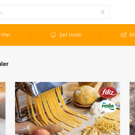
ifler
Şef Usulü
Bl
ler