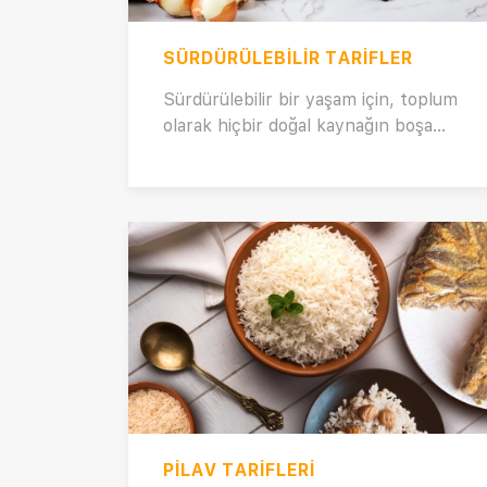
SÜRDÜRÜLEBILIR TARIFLER
Sürdürülebilir bir yaşam için, toplum
olarak hiçbir doğal kaynağın boşa
harcanmamasına özen göstererek
hareket etmeliyiz. Bunun için öncelikli
olarak gıda israfına karşı çok dikkatli
olmalıyız. Peki, gıda israfını nasıl
önleyebiliriz? Bunu mutfaklarımızda
yemek yaparken nasıl uygulamalıyız?
Şimdi gelin, gıda israfının önüne
geçtiğimiz ve sürdürülebilir
gastronomiye uygun olarak hazırlamış
olduğumuz birbirinden güzel ve
yaratıcı onlarca tarife birlikte göz
atalım!
PILAV TARIFLERI