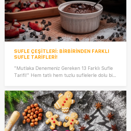
SUFLE ÇEŞITLERI: BIRBIRINDEN FARKLI
SUFLE TARIFLERI!
"Mutlaka Denemeniz Gereken 13 Farklı Sufle
Tarifi!" Hem tatlı hem tuzlu suflelerle dolu bir
lezzet şölenine hazır mısınız? Çikolatalı,
vanilyalı, meyveli ve daha pek çok farklı tatla
buluşacak bu özel tarifleri denemek için
sabırsızlanacaksınız. En özel sufle
reçeteleriyle, sevdiklerinizi kendinize hayran
bırakmanız çok kolay! Yumuşacık dokular ve
benzersiz tatlarla dolu bu koleksiyon,