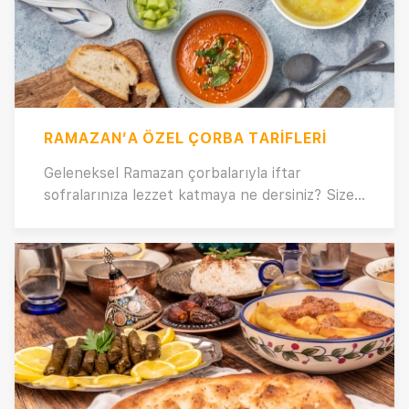
RAMAZAN’A ÖZEL ÇORBA TARIFLERI
Geleneksel Ramazan çorbalarıyla iftar
sofralarınıza lezzet katmaya ne dersiniz? Size
özel hazırladığımız nefis çorba tarifleriyle,
bugün hangi çorbayı pişirsem sorunu ortadan
kaldırabilirsiniz. İftar menünüzü
zenginleştirmek için seçtiğimiz bu lezzetli ve
doyurucu çorba tariflerini gelin birlikte
keşfedelim! 🥣🌙