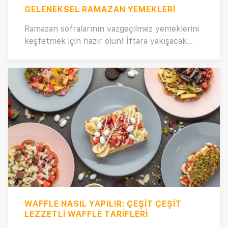
GELENEKSEL RAMAZAN YEMEKLERI
Ramazan sofralarının vazgeçilmez yemeklerini
keşfetmek için hazır olun! İftara yakışacak
birbirinden lezzetli ve özel tariflerle dolu en iyi
ramazan yemekleri sizleri bekliyor. Ramazan
ayına özel menü önerilerimizle sofralarınıza
bereket katın. Ramazan ayınız şimdiden
mübarek olsun!
WAFFLE NASIL YAPILIR: ÇEŞIT ÇEŞIT
LEZZETLI WAFFLE TARIFLERI