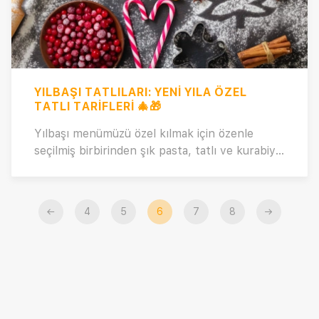
mutfağınızı şenlendirmek ve tatlı-tuzlu
arzularınızı karşılamak için ideal. Hazırlıklara
başlamak ve lezzetin keyfini çıkarmak için bir
adım öne geçin! 😊🍫
YILBAŞI TATLILARI: YENI YILA ÖZEL
TATLI TARIFLERI 🎄🎁
Yılbaşı menümüzü özel kılmak için özenle
seçilmiş birbirinden şık pasta, tatlı ve kurabiye
tariflerini sizin için bir araya getirdik! Göz
kamaştıran bu özel tariflerle, yılbaşı sofranızı
unutulmaz kılacak lezzetlere hazır olun. Göz
←
4
5
6
7
8
→
alıcı pastalar, tatlılar ve kurabiyelerle dolu
dünyamıza hoş geldiniz! 🥰🎄🥳