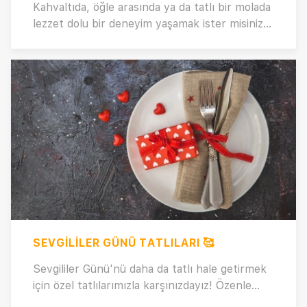
Kahvaltıda, öğle arasında ya da tatlı bir molada
lezzet dolu bir deneyim yaşamak ister misiniz?
İşte kolay ve pratik waffle hamuru tarifi ile
hayalinizdeki waffle'ı evinizde kolayca
yapabilirsiniz! Peki, waffle hamuru tarifi nasıl
yapılır? Çeşit çeşit waffle tarifleri ve waffle
süsleme önerileri için hemen tıklayın!
SEVGILILER GÜNÜ TATLILARI 🥰
Sevgililer Günü'nü daha da tatlı hale getirmek
için özel tatlılarımızla karşınızdayız! Özenle
seçilmiş tarif koleksiyonumuza davetlisiniz.