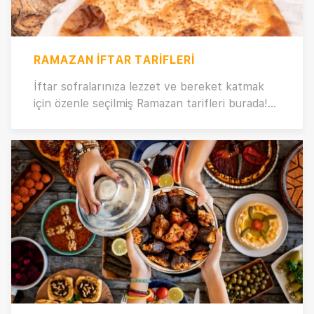
RAMAZAN İFTAR TARIFLERI
İftar sofralarınıza lezzet ve bereket katmak
için özenle seçilmiş Ramazan tarifleri burada!
Sağlıklı, hafif ve doyurucu iftar yemekleriyle
sofranızı renklendirin. Ramazan'a özel nefis
tariflerden ilham alarak sevdiklerinize
unutulmaz bir iftar deneyimi yaşatın.
Koleksiyonumuzda bulunan pratik tariflerle,
bugün iftara ne pişirsem sorusuna cevap
bulacaksınız. Her bir tarif, sofranızı
zenginleştirecek özel lezzetler sunuyor. İftar
sofralarınızı şenlendirmek ve sevdiklerinizle
birlikte güzel anılar biriktirmek için hemen
koleksiyonumuza göz atın! 😊🍽️