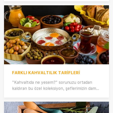
Hemen tıklayın ve 14 Şubat'a özel en lezzetli
tatlıları keşfedin! 🍰💕
FARKLI KAHVALTILIK TARIFLERI
"Kahvaltıda ne yesem?" sorunuzu ortadan
kaldıran bu özel koleksiyon, şeflerimizin damak
çatlatan tarifleriyle sizlere unutulmaz bir
kahvaltı deneyimi sunuyor. Hafta sonu keyfini
zirveye çıkaran en farklı, en kolay ve lezzetli
kahvaltılık tarifler, özellikle Pazar