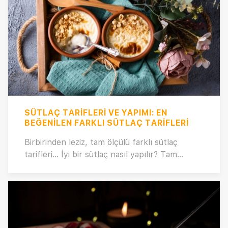
kahvaltılarına uygun olarak özenle seçildi! Göz
alıcı lezzetlerle dolu bu koleksiyon, kahvaltı
sofralarınıza şef dokunuşu katmanın yanı sıra,
pratik ve keyifli tariflerle kahvaltı ritüelinizi
güzelleştirmenize yardımcı olacak. Şeflerimizin
ustalığıyla hazırlanan tariflerle güne lezzetli bir
başlangıç yapmak için tarif koleksiyonumuzu
keşfedin!
SÜTLAÇ TARIFLERI VE YAPIMI: EN
BEĞENILEN FARKLI SÜTLAÇ TARIFLERI
Birbirinden leziz, tam ölçülü farklı sütlaç
tarifleri… İyi bir sütlaç nasıl yapılır? Tam
kıvamında, ölçülü sütlaç yapmanın püf
noktaları nelerdir? Her biri denenmiş,
onaylanmış birbirinden leziz sütlaç tariflerini
Kısık Ateş’te keşfedin!