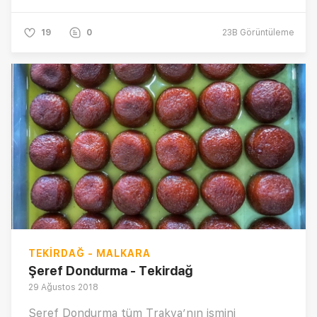
19
0
23B
Görüntüleme
TEKIRDAĞ - MALKARA
Şeref Dondurma - Tekirdağ
29 Ağustos 2018
Şeref Dondurma tüm Trakya’nın ismini