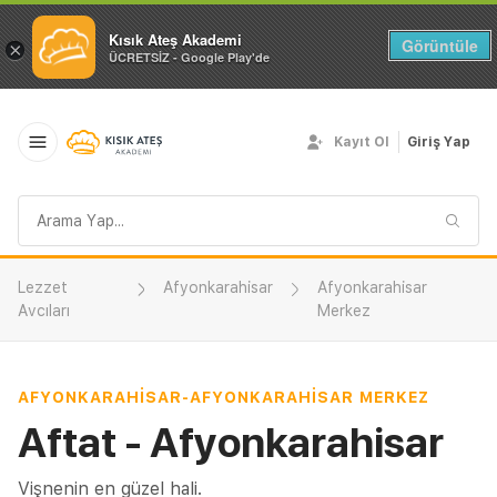
Kısık Ateş Akademi
Görüntüle
×
ÜCRETSİZ - Google Play'de
Kayıt Ol
Giriş Yap
Arama
sorgusu
Lezzet
Afyonkarahisar
Afyonkarahisar
Avcıları
Merkez
AFYONKARAHISAR
-
AFYONKARAHISAR MERKEZ
Aftat - Afyonkarahisar
Vişnenin en güzel hali.