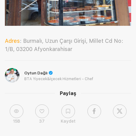
Adres
: Burmalı, Uzun Çarşı Girişi, Millet Cd No:
1/B, 03200 Afyonkarahisar
Oytun Dağlı
BTA Yiyecek&İçecek Hizmetleri - Chef
Paylaş
15B
37
Kaydet