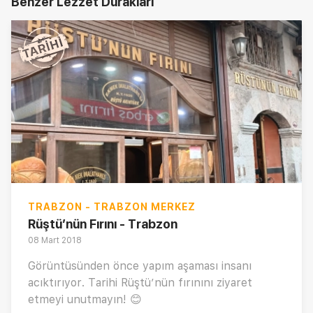
Benzer Lezzet Durakları
TRABZON - TRABZON MERKEZ
Rüştü’nün Fırını - Trabzon
08 Mart 2018
Görüntüsünden önce yapım aşaması insanı
acıktırıyor. Tarihi Rüştü’nün fırınını ziyaret
etmeyi unutmayın! 😊