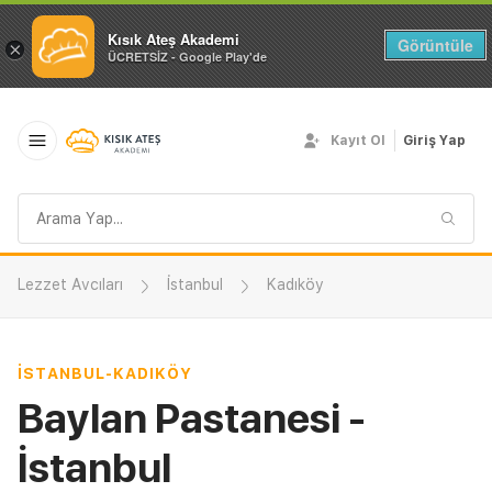
Kısık Ateş Akademi
Görüntüle
×
ÜCRETSİZ - Google Play'de
Kayıt Ol
Giriş Yap
Arama
sorgusu
Lezzet Avcıları
İstanbul
Kadıköy
İSTANBUL
-
KADIKÖY
Baylan Pastanesi -
İstanbul