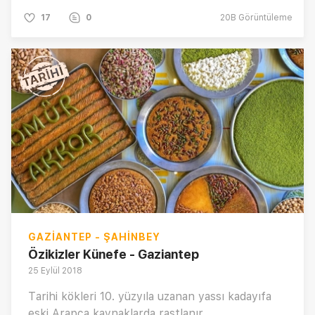
17
0
20B
Görüntüleme
GAZIANTEP - ŞAHINBEY
Özikizler Künefe - Gaziantep
25 Eylül 2018
Tarihi kökleri 10. yüzyıla uzanan yassı kadayıfa
eski Arapça kaynaklarda rastlanır.