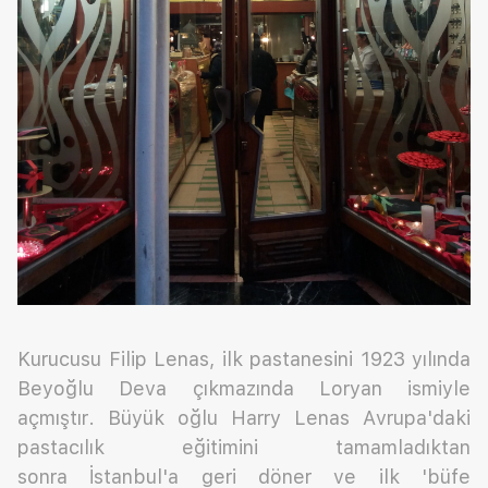
Kurucusu Filip Lenas, ilk pastanesini 1923 yılında
Beyoğlu Deva çıkmazında Loryan ismiyle
açmıştır. Büyük oğlu Harry Lenas Avrupa'daki
pastacılık eğitimini tamamladıktan
sonra İstanbul'a geri döner ve ilk 'büfe