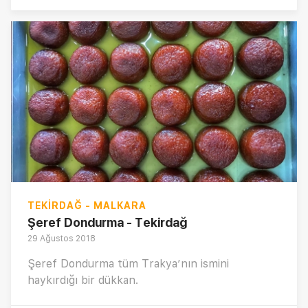
TEKIRDAĞ - MALKARA
Şeref Dondurma - Tekirdağ
29 Ağustos 2018
Şeref Dondurma tüm Trakya’nın ismini
haykırdığı bir dükkan.