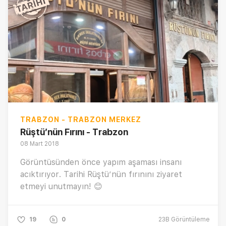
TRABZON - TRABZON MERKEZ
Rüştü’nün Fırını - Trabzon
08 Mart 2018
Görüntüsünden önce yapım aşaması insanı
acıktırıyor. Tarihi Rüştü’nün fırınını ziyaret
etmeyi unutmayın! 😊
19
0
23B
Görüntüleme