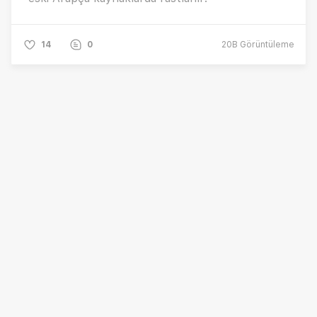
14
0
20B
Görüntüleme