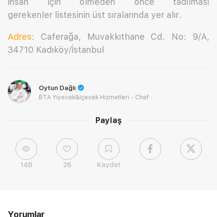
insan için ölmeden önce tadılması
gerekenler listesinin üst sıralarında yer alır.
Adres
: Caferağa, Muvakkıthane Cd. No: 9/A,
34710 Kadıköy/İstanbul
Oytun Dağlı
BTA Yiyecek&İçecek Hizmetleri - Chef
Paylaş
14B
26
Kaydet
Yorumlar