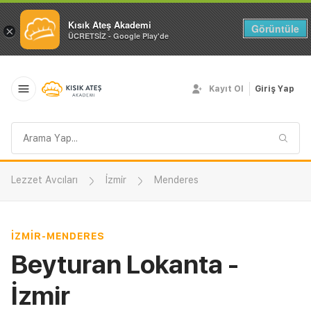
Kısık Ateş Akademi
Görüntüle
×
ÜCRETSİZ - Google Play'de
Kayıt Ol
Giriş Yap
Arama
sorgusu
Lezzet Avcıları
İzmir
Menderes
İZMIR
-
MENDERES
Beyturan Lokanta -
İzmir