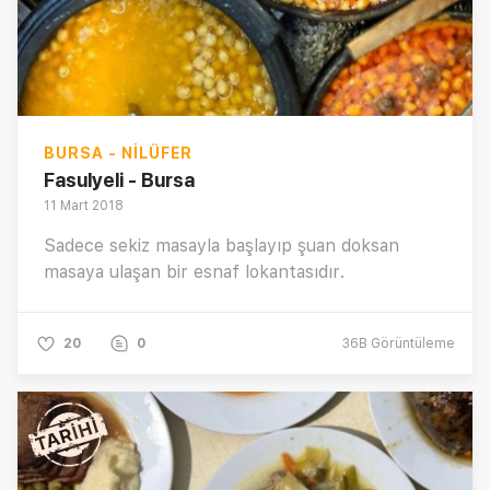
BURSA - NILÜFER
Fasulyeli - Bursa
11 Mart 2018
Sadece sekiz masayla başlayıp şuan doksan
masaya ulaşan bir esnaf lokantasıdır.
20
0
36B
Görüntüleme