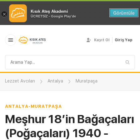
Kısık Ateş Akademi
Görüntüle
×
ÜCRETSİZ - Google Play'de
Kayıt Ol
Giriş Yap
Arama
sorgusu
Lezzet Avcıları
Antalya
Muratpaşa
ANTALYA
-
MURATPAŞA
Meşhur 18’in Bağaçaları
(Poğaçaları) 1940 -