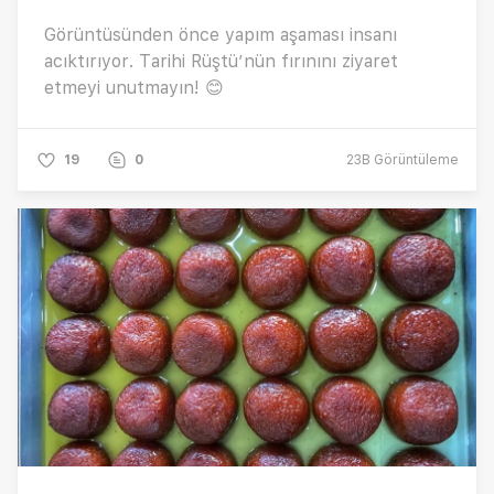
Görüntüsünden önce yapım aşaması insanı
acıktırıyor. Tarihi Rüştü’nün fırınını ziyaret
etmeyi unutmayın! 😊
19
0
23B
Görüntüleme