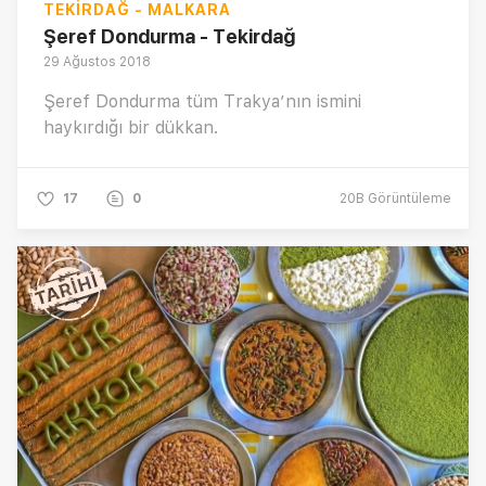
TEKIRDAĞ - MALKARA
Şeref Dondurma - Tekirdağ
29 Ağustos 2018
Şeref Dondurma tüm Trakya’nın ismini
haykırdığı bir dükkan.
17
0
20B
Görüntüleme