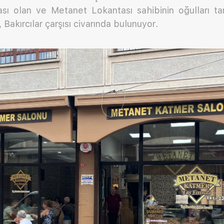
sı olan ve Metanet Lokantası sahibinin oğulları tar
Bakırcılar çarşısı civarında bulunuyor.