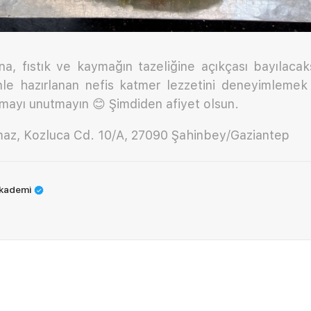
ına, fıstık ve kaymağın tazeliğine açıkçası bayılacaks
nle hazırlanan nefis katmer lezzetini deneyimlemek 
çmayı unutmayın 😊 Şimdiden afiyet olsun.
maz, Kozluca Cd. 10/A, 27090 Şahinbey/Gaziantep
Akademi