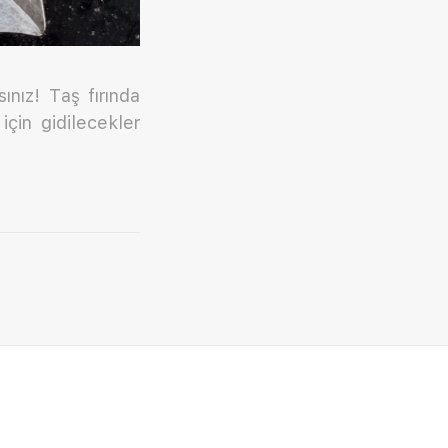
ınız! Taş fırında
için gidilecekler