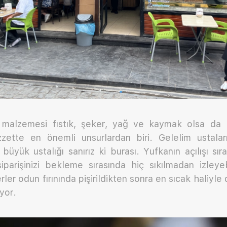
malzemesi fıstık, şeker, yağ ve kaymak olsa da k
zzette en önemli unsurlardan biri. Gelelim ustaları
 büyük ustalığı sanırız ki burası. Yufkanın açılışı sı
iparişinizi bekleme sırasında hiç sıkılmadan izleyeb
ler odun fırınında pişirildikten sonra en sıcak haliyle 
iyor.