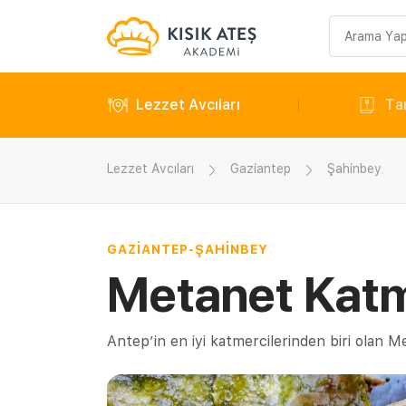
Arama
sorgusu
Lezzet Avcıları
Tar
Lezzet Avcıları
Gaziantep
Şahinbey
GAZIANTEP
-
ŞAHINBEY
Metanet Katm
Antep’in en iyi katmercilerinden biri olan Met