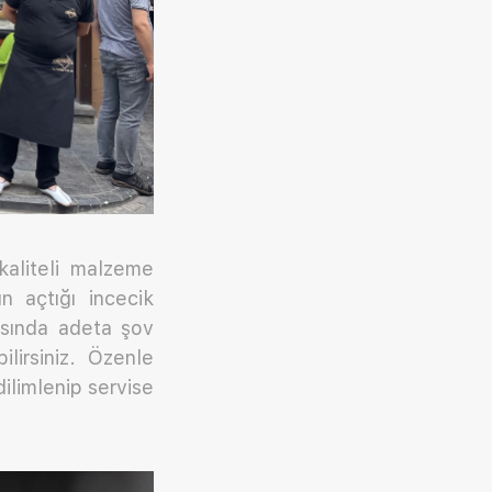
aliteli malzeme
n açtığı incecik
rasında adeta şov
ilirsiniz. Özenle
dilimlenip servise