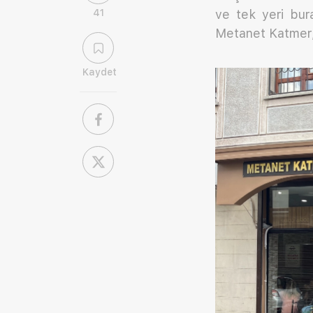
41
ve tek yeri bura
Metanet Katmer, 
Kaydet