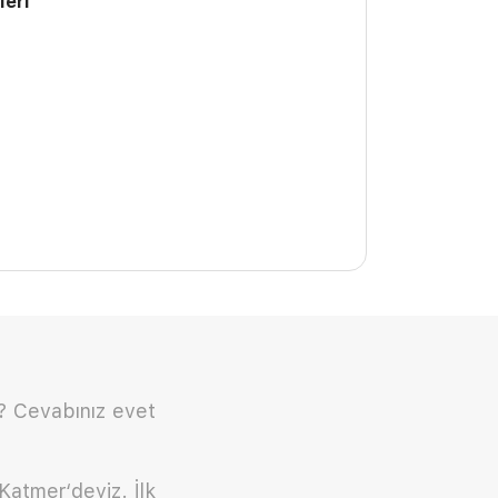
leri
z? Cevabınız evet
atmer‘deyiz. İlk