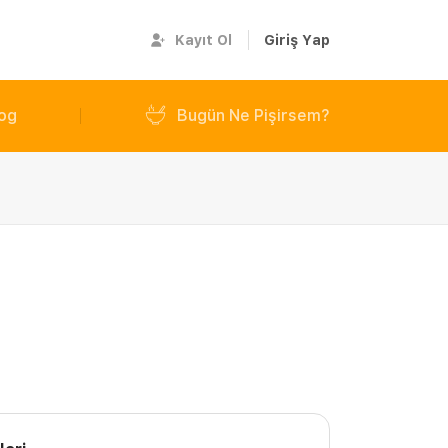
Kayıt Ol
Giriş Yap
og
Bugün Ne Pişirsem?