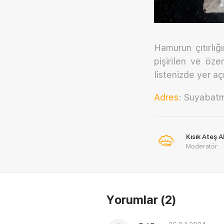
Hamurun çıtırlığ
pişirilen ve öze
listenizde yer a
Adres
: Suyabat
Kısık Ateş 
Moderatör
Yorumlar
(2)