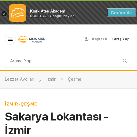
Kısık Ateş Akademi
Görüntüle
×
ÜCRETSİZ - Google Play'de
Kayıt Ol
Giriş Yap
Arama
sorgusu
Lezzet Avcıları
İzmir
Çeşme
İZMIR
-
ÇEŞME
Sakarya Lokantası -
İzmir