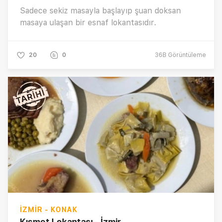
Sadece sekiz masayla başlayıp şuan doksan
masaya ulaşan bir esnaf lokantasıdır.
20
0
36B
Görüntüleme
İZMIR - KONAK
Kısmet Lokantası - İzmir