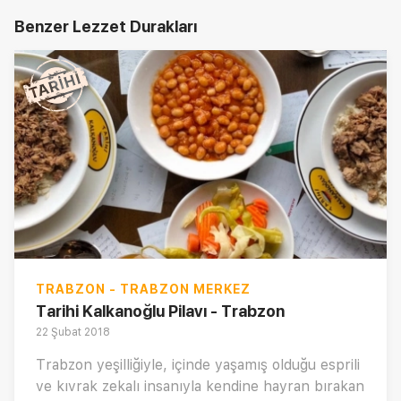
Benzer Lezzet Durakları
TRABZON - TRABZON MERKEZ
Tarihi Kalkanoğlu Pilavı - Trabzon
22 Şubat 2018
Trabzon yeşilliğiyle, içinde yaşamış olduğu esprili
ve kıvrak zekalı insanıyla kendine hayran bırakan