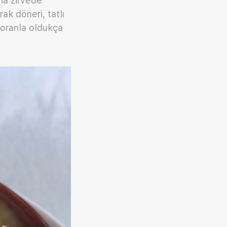
aha zirvede
ak döneri, tatlı
e oranla oldukça