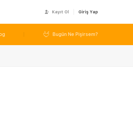
Kayıt Ol
Giriş Yap
og
Bugün Ne Pişirsem?