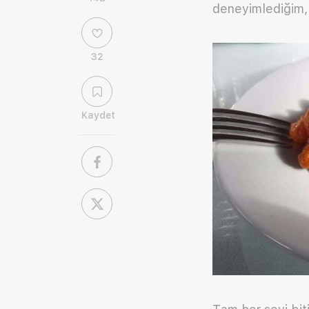
deneyimlediğim, h
32
Kaydet