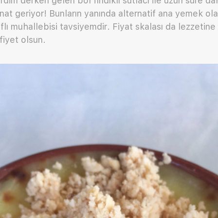
rdim derken gelen bol fındıklı sütlacı ile uzun süre d
at geriyor! Bunların yanında alternatif ana yemek olar
flı muhallebisi tavsiyemdir. Fiyat skalası da lezzetin
fiyet olsun.