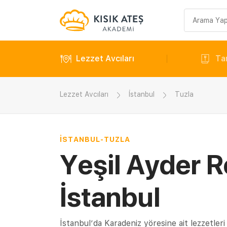
Arama
sorgusu
Lezzet Avcıları
Tar
Lezzet Avcıları
İstanbul
Tuzla
İSTANBUL
-
TUZLA
Yeşil Ayder R
İstanbul
İstanbul’da Karadeniz yöresine ait lezzetler