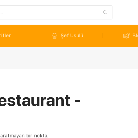
ifler
Şef Usulü
Bl
estaurant -
i aratmayan bir nokta.