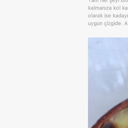
Tam her şeyi biti
kalmanıza kol kan
olarak ise kadayı
uygun çizgide. A