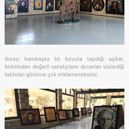
Burayı bambaşka bir boyuta taşıdığı aşikar,
birbirinden değerli sanatçıların duvarları süslediği
tabloları görünce çok etkileneceksiniz.