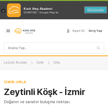
Kısık Ateş Akademi
Görüntüle
×
ÜCRETSİZ - Google Play'de
Kayıt Ol
Giriş Yap
Arama
sorgusu
Lezzet Avcıları
İzmir
Urla
İZMIR
-
URLA
Zeytinli Köşk - İzmir
Doğanın ve sanatın buluşma noktası.