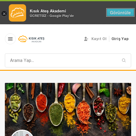
Kısık Ateş Akademi
Görüntüle
×
ÜCRETSİZ - Google Play'de
Kayıt Ol
Giriş Yap
Arama
sorgusu