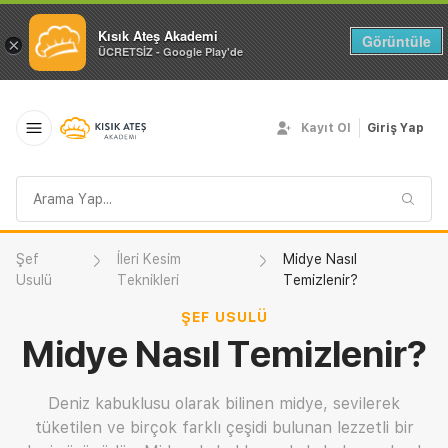
Kısık Ateş Akademi
Görüntüle
×
ÜCRETSİZ - Google Play'de
Kayıt Ol
Giriş Yap
Arama
sorgusu
Şef
İleri Kesim
Midye Nasıl
Usulü
Teknikleri
Temizlenir?
ŞEF USULÜ
Midye Nasıl Temizlenir?
Deniz kabuklusu olarak bilinen midye, sevilerek
tüketilen ve birçok farklı çeşidi bulunan lezzetli bir