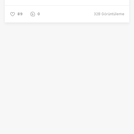
89
0
32B
Görüntüleme