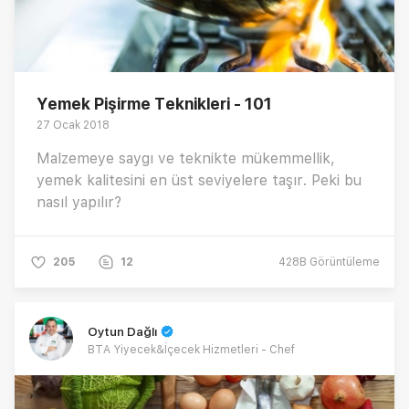
Yemek Pişirme Teknikleri - 101
27 Ocak 2018
Malzemeye saygı ve teknikte mükemmellik,
yemek kalitesini en üst seviyelere taşır. Peki bu
nasıl yapılır?
205
12
428B
Görüntüleme
Oytun Dağlı
BTA Yiyecek&İçecek Hizmetleri - Chef