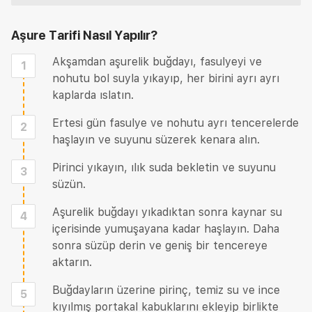
Aşure Tarifi
Nasıl Yapılır?
Akşamdan aşurelik buğdayı, fasulyeyi ve
1
nohutu bol suyla yıkayıp, her birini ayrı ayrı
kaplarda ıslatın.
Ertesi gün fasulye ve nohutu ayrı tencerelerde
2
haşlayın ve suyunu süzerek kenara alın.
Pirinci yıkayın, ılık suda bekletin ve suyunu
3
süzün.
Aşurelik buğdayı yıkadıktan sonra kaynar su
4
içerisinde yumuşayana kadar haşlayın. Daha
sonra süzüp derin ve geniş bir tencereye
aktarın.
Buğdayların üzerine pirinç, temiz su ve ince
5
kıyılmış portakal kabuklarını ekleyip birlikte