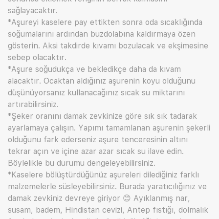
sağlayacaktır.
*Aşureyi kaselere pay ettikten sonra oda sıcaklığında
soğumalarını ardından buzdolabına kaldırmaya özen
gösterin. Aksi takdirde kıvamı bozulacak ve ekşimesine
sebep olacaktır.
*Aşure soğudukça ve bekledikçe daha da kıvam
alacaktır. Ocaktan aldığınız aşurenin koyu olduğunu
düşünüyorsanız kullanacağınız sıcak su miktarını
artırabilirsiniz.
*Şeker oranını damak zevkinize göre sık sık tadarak
ayarlamaya çalışın. Yapımı tamamlanan aşurenin şekerli
olduğunu fark ederseniz aşure tenceresinin altını
tekrar açın ve içine azar azar sıcak su ilave edin.
Böylelikle bu durumu dengeleyebilirsiniz.
*Kaselere bölüştürdüğünüz aşureleri dilediğiniz farklı
malzemelerle süsleyebilirsiniz. Burada yaratıcılığınız ve
damak zevkiniz devreye giriyor 😊 Ayıklanmış nar,
susam, badem, Hindistan cevizi, Antep fıstığı, dolmalık