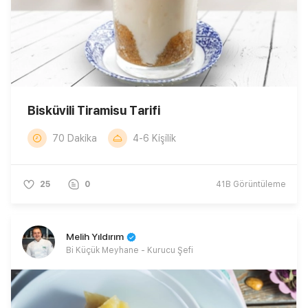
Bisküvili Tiramisu Tarifi
70 Dakika
4-6 Kişilik
25
0
41B
Görüntüleme
Melih Yıldırım
Bi Küçük Meyhane - Kurucu Şefi