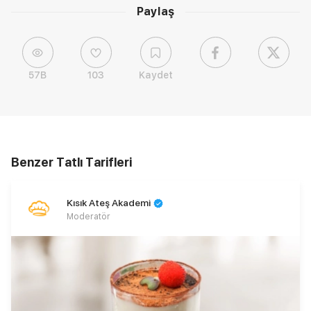
Paylaş
57B
103
Kaydet
Benzer Tatlı Tarifleri
Kısık Ateş Akademi
Moderatör