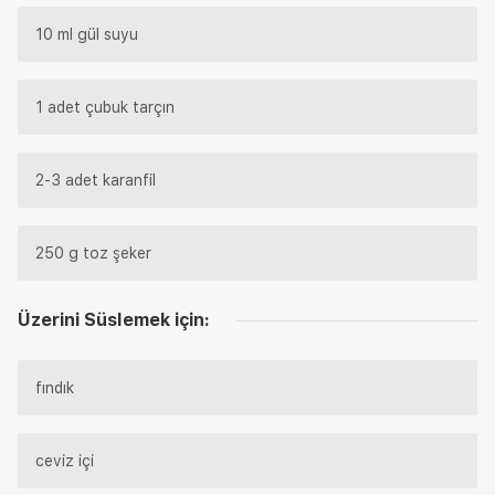
10 ml gül suyu
1 adet çubuk tarçın
2-3 adet karanfil
250 g toz şeker
Üzerini Süslemek için:
fındık
ceviz içi