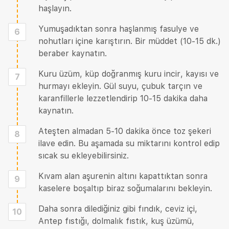
haşlayın.
Yumuşadıktan sonra haşlanmış fasulye ve
6
nohutları içine karıştırın. Bir müddet (10-15 dk.)
beraber kaynatın.
Kuru üzüm, küp doğranmış kuru incir, kayısı ve
7
hurmayı ekleyin. Gül suyu, çubuk tarçın ve
karanfillerle lezzetlendirip 10-15 dakika daha
kaynatın.
Ateşten almadan 5-10 dakika önce toz şekeri
8
ilave edin. Bu aşamada su miktarını kontrol edip
sıcak su ekleyebilirsiniz.
Kıvam alan aşurenin altını kapattıktan sonra
9
kaselere boşaltıp biraz soğumalarını bekleyin.
Daha sonra dilediğiniz gibi fındık, ceviz içi,
10
Antep fıstığı, dolmalık fıstık, kuş üzümü,