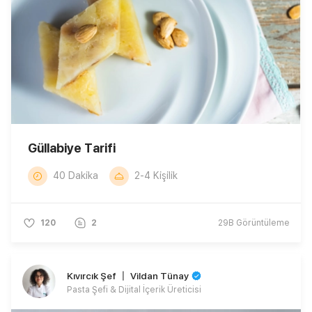
Güllabiye Tarifi
40 Dakika
2-4 Kişilik
120
2
29B
Görüntüleme
Kıvırcık Şef 〡 Vildan Tünay
Pasta Şefi & Dijital İçerik Üreticisi