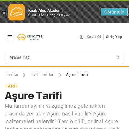
Kısık Ateş Akademi
Görüntüle
×
ÜCRETSİZ - Google Play'de
Kayıt Ol
Giriş Yap
Arama
sorgusu
Tarifler
Tatlı Tarifleri
Aşure Tarifi
TARIF
Aşure Tarifi
Muharrem ayının vazgeçilmez gelenekleri
arasında yer alan Aşure nasıl yapılır? Aşure
malzemeleri nelerdir? Tam ölçülü, orijinal Aşure