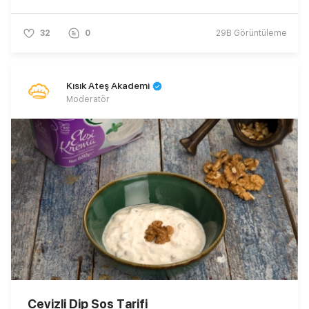
32
0
29B
Görüntüleme
Kısık Ateş Akademi
Moderatör
Cevizli Dip Sos Tarifi