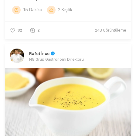
15 Dakika
2 Kişilik
32
2
24B
Görüntüleme
Rafet İnce
NG Grup Gastronomi Direktörü