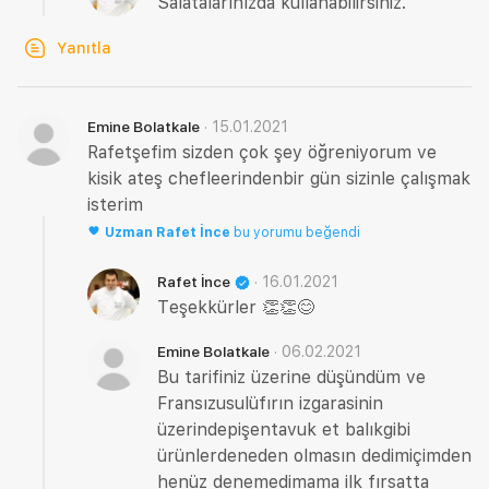
Salatalarınızda kullanabilirsiniz.
Yanıtla
·
15.01.2021
Emine Bolatkale
Rafetşefim sizden çok şey öğreniyorum ve
kisik ateş chefleerindenbir gün sizinle çalışmak
isterim
Uzman
Rafet İnce
bu yorumu beğendi
·
16.01.2021
Rafet İnce
Teşekkürler 👏👏😊
·
06.02.2021
Emine Bolatkale
Bu tarifiniz üzerine düşündüm ve
Fransızusulüfırın izgarasinin
üzerindepişentavuk et balıkgibi
ürünlerdeneden olmasın dedimiçimden
henüz denemedimama ilk fırsatta