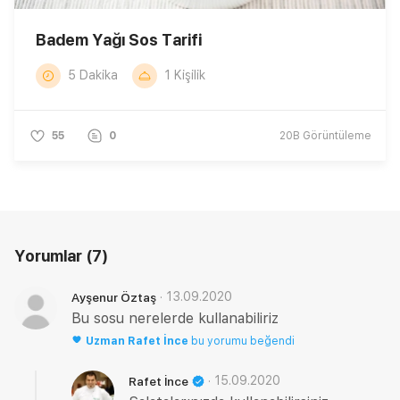
Badem Yağı Sos Tarifi
5 Dakika
1 Kişilik
55
0
20B
Görüntüleme
Yorumlar
(7)
·
13.09.2020
Ayşenur Öztaş
Bu sosu nerelerde kullanabiliriz
Uzman
Rafet İnce
bu yorumu beğendi
·
15.09.2020
Rafet İnce