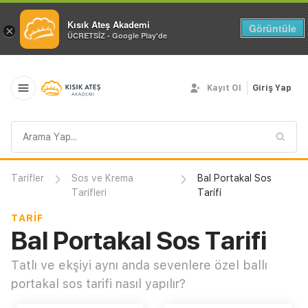
Kısık Ateş Akademi
Görüntüle
×
ÜCRETSİZ - Google Play'de
Kayıt Ol
Giriş Yap
Arama
sorgusu
Tarifler
Sos ve Krema
Bal Portakal Sos
Tarifleri
Tarifi
TARIF
Bal Portakal Sos Tarifi
Tatlı ve ekşiyi aynı anda sevenlere özel ballı
portakal sos tarifi nasıl yapılır?