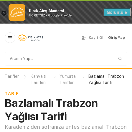
Kısık Ateş Akademi
Görüntüle
×
ÜCRETSİZ - Google Play'de
Kayıt Ol
Giriş Yap
Arama
sorgusu
Tarifler
Kahvaltı
Yumurta
Bazlamalı Trabzon
Tarifleri
Tarifleri
Yağlısı Tarifi
TARIF
Bazlamalı Trabzon
Yağlısı Tarifi
Karadeniz'den sofranıza enfes bazlamalı Trabzon