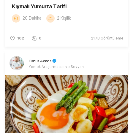
Kıymalı Yumurta Tarifi
20 Dakika
2 Kişilik
102
0
217B
Görüntüleme
Ömür Akkor
Yemek Araştırmacısı ve Seyyah