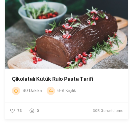
Çikolatalı Kütük Rulo Pasta Tarifi
90 Dakika
6-8 Kişilik
73
0
30B
Görüntüleme