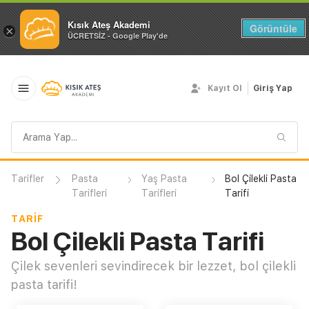
Kısık Ateş Akademi
Görüntüle
×
ÜCRETSİZ - Google Play'de
Kayıt Ol
Giriş Yap
Arama
sorgusu
Tarifler
Pasta
Yaş Pasta
Bol Çilekli Pasta
Tarifleri
Tarifleri
Tarifi
TARIF
Bol Çilekli Pasta Tarifi
Çilek sevenleri sevindirecek bir lezzet, bol çilekli
pasta tarifi!