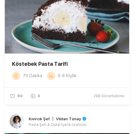
Köstebek Pasta Tarifi
70 Dakika
6-8 Kişilik
60
0
29B
Görüntüleme
Kıvırcık Şef 〡 Vildan Tünay
Pasta Şefi & Dijital İçerik Üreticisi