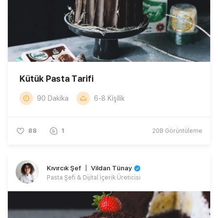
Kütük Pasta Tarifi
90 Dakika
6-8 Kişilik
88
1
20B
Görüntüleme
Kıvırcık Şef 〡 Vildan Tünay
Pasta Şefi & Dijital İçerik Üreticisi