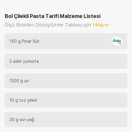
Bol Çilekli Pasta Tarifi
Malzeme Listesi
Ölçü Birimleri Dönüştürme Tablosu için
tıklayın
150 g Pınar Süt
2 adet yumurta
1200 g un
10 g toz şeker
20 g sıvı yağ