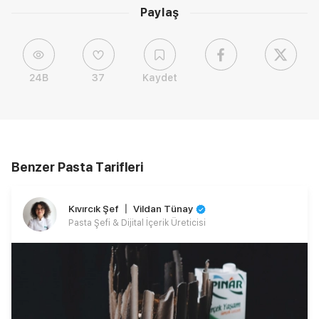
Paylaş
24B
37
Kaydet
Benzer Pasta Tarifleri
Kıvırcık Şef 〡 Vildan Tünay
Pasta Şefi & Dijital İçerik Üreticisi