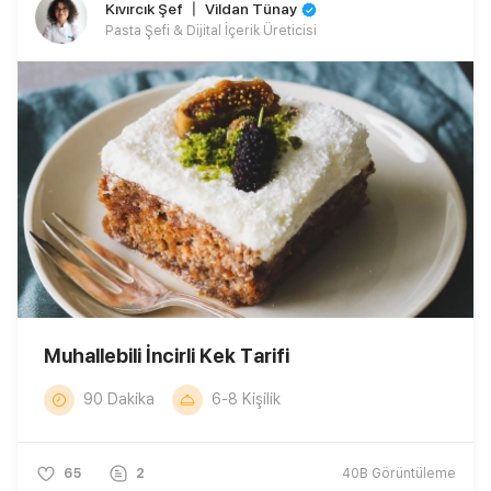
Kıvırcık Şef 〡 Vildan Tünay
Pasta Şefi & Dijital İçerik Üreticisi
Muhallebili İncirli Kek Tarifi
90 Dakika
6-8 Kişilik
65
2
40B
Görüntüleme