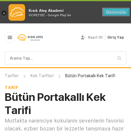
Kısık Ateş Akademi
Görüntüle
×
ÜCRETSİZ - Google Play'de
Kayıt Ol
Giriş Yap
Arama
sorgusu
Tarifler
Kek Tarifleri
Bütün Portakallı Kek Tarifi
TARIF
Bütün Portakallı Kek
Tarifi
Mutfakta narenciye kokularını sevenlerin favorisi
olacak, ezber bozan bir lezzetle tanışmaya hazır