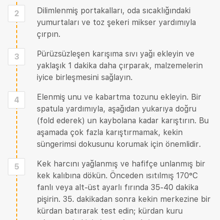
Dilimlenmiş portakalları, oda sıcaklığındaki
2
yumurtaları ve toz şekeri mikser yardımıyla
çırpın.
Pürüzsüzleşen karışıma sıvı yağı ekleyin ve
3
yaklaşık 1 dakika daha çırparak, malzemelerin
iyice birleşmesini sağlayın.
Elenmiş unu ve kabartma tozunu ekleyin. Bir
4
spatula yardımıyla, aşağıdan yukarıya doğru
(fold ederek) un kaybolana kadar karıştırın. Bu
aşamada çok fazla karıştırmamak, kekin
süngerimsi dokusunu korumak için önemlidir.
Kek harcını yağlanmış ve hafifçe unlanmış bir
5
kek kalıbına dökün. Önceden ısıtılmış 170°C
fanlı veya alt-üst ayarlı fırında 35-40 dakika
pişirin. 35. dakikadan sonra kekin merkezine bir
kürdan batırarak test edin; kürdan kuru