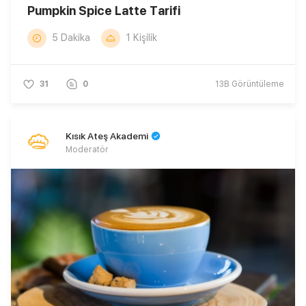
Pumpkin Spice Latte Tarifi
5 Dakika
1 Kişilik
31
0
13B
Görüntüleme
Kısık Ateş Akademi
Moderatör