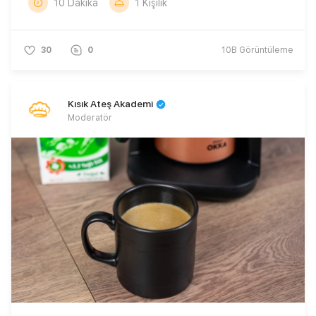
10 Dakika
1 Kişilik
30
0
10B
Görüntüleme
Kısık Ateş Akademi
Moderatör