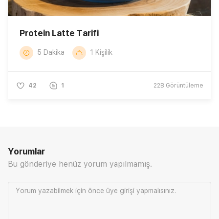
Protein Latte Tarifi
5 Dakika
1 Kişilik
42
1
22B
Görüntüleme
Yorumlar
Bu gönderiye henüz yorum yapılmamış.
Yorum yazabilmek için önce
üye girişi
yapmalısınız.