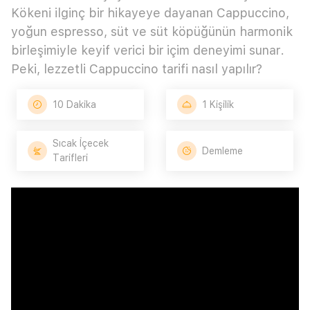
Kökeni ilginç bir hikayeye dayanan Cappuccino,
yoğun espresso, süt ve süt köpüğünün harmonik
birleşimiyle keyif verici bir içim deneyimi sunar.
Peki, lezzetli Cappuccino tarifi nasıl yapılır?
10 Dakika
1 Kişilik
Sıcak İçecek
Demleme
Tarifleri