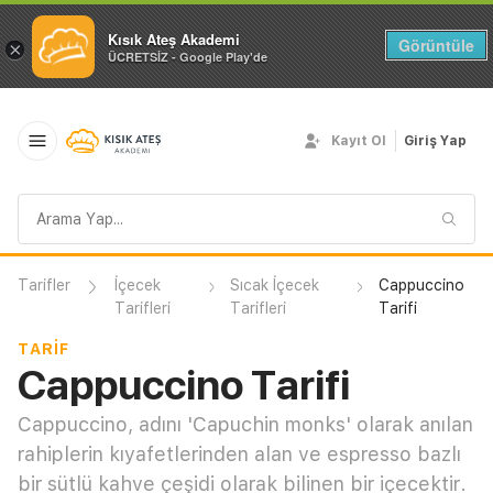
Kısık Ateş Akademi
Görüntüle
×
ÜCRETSİZ - Google Play'de
Kayıt Ol
Giriş Yap
Arama
sorgusu
Tarifler
İçecek
Sıcak İçecek
Cappuccino
Tarifleri
Tarifleri
Tarifi
TARIF
Cappuccino Tarifi
Cappuccino, adını 'Capuchin monks' olarak anılan
rahiplerin kıyafetlerinden alan ve espresso bazlı
bir sütlü kahve çeşidi olarak bilinen bir içecektir.