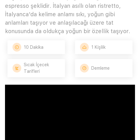
espresso şeklidir. İtalyan asıllı olan ristretto,
İtalyanca'da kelime anlamı sıkı, yoğun gibi
anlamları taşıyor ve anlaşılacağı üzere tat
konusunda da oldukça yoğun bir özellik taşıyor.
10 Dakika
1 Kişilik
Sıcak İçecek
Demleme
Tarifleri