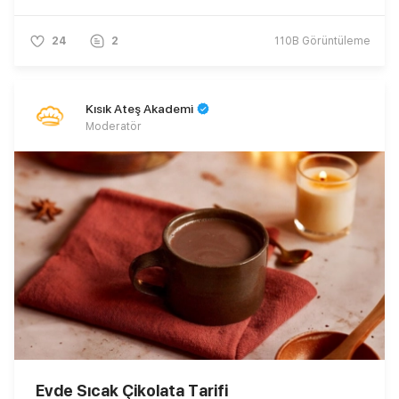
24
2
110B
Görüntüleme
Kısık Ateş Akademi
Moderatör
Evde Sıcak Çikolata Tarifi