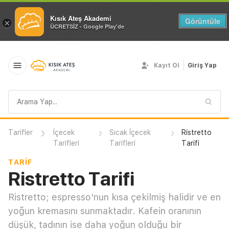
Kısık Ateş Akademi
Görüntüle
×
ÜCRETSİZ - Google Play'de
Kayıt Ol
Giriş Yap
Arama
sorgusu
Tarifler
İçecek
Sıcak İçecek
Ristretto
Tarifleri
Tarifleri
Tarifi
TARIF
Ristretto Tarifi
Ristretto; espresso'nun kısa çekilmiş halidir ve en
yoğun kremasını sunmaktadır. Kafein oranının
düşük, tadının ise daha yoğun olduğu bir