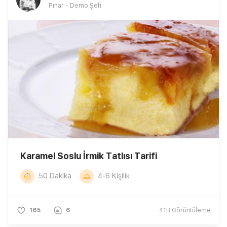
Pınar - Demo Şefi
Karamel Soslu İrmik Tatlısı Tarifi
50 Dakika
4-6 Kişilik
165
6
41B
Görüntüleme