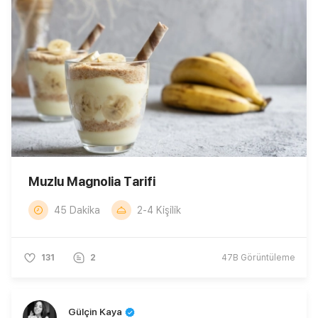
Muzlu Magnolia Tarifi
45 Dakika
2-4 Kişilik
131
2
47B
Görüntüleme
Gülçin Kaya