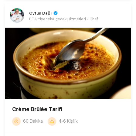
Oytun Dağlı
BTA Yiyecek&İçecek Hizmetleri - Chef
Crème Brûlée Tarifi
60 Dakika
4-6 Kişilik