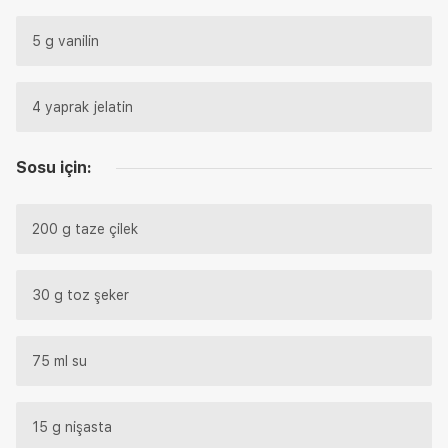
5 g vanilin
4 yaprak jelatin
Sosu için:
200 g taze çilek
30 g toz şeker
75 ml su
15 g nişasta