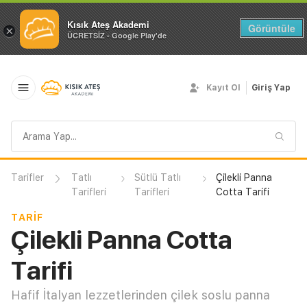
Kısık Ateş Akademi
Görüntüle
×
ÜCRETSİZ - Google Play'de
Kayıt Ol
Giriş Yap
Arama
sorgusu
Tarifler
Tatlı
Sütlü Tatlı
Çilekli Panna
Tarifleri
Tarifleri
Cotta Tarifi
TARIF
Çilekli Panna Cotta
Tarifi
Hafif İtalyan lezzetlerinden çilek soslu panna