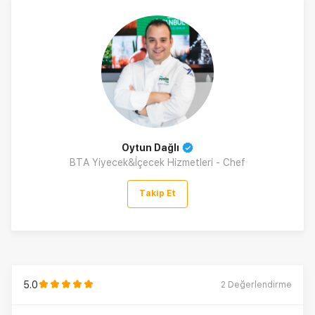
Oytun Dağlı
BTA Yiyecek&İçecek Hizmetleri - Chef
Takip Et
5.0
2
Değerlendirme