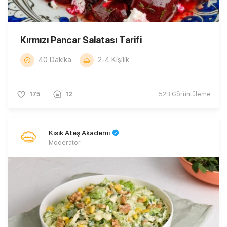
Kırmızı Pancar Salatası Tarifi
40 Dakika
2-4 Kişilik
175
12
52B
Görüntüleme
Kısık Ateş Akademi
Moderatör