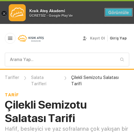
Kısık Ateş Akademi
Görüntüle
×
ÜCRETSİZ - Google Play'de
Kayıt Ol
Giriş Yap
Arama
sorgusu
Tarifler
Salata
Çilekli Semizotu Salatası
Tarifleri
Tarifi
TARIF
Çilekli Semizotu
Salatası Tarifi
Hafif, besleyici ve yaz sofralarına çok yakışan bir