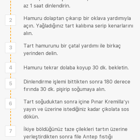
az 1 saat dinlendirin.
Hamuru dolaptan çıkarıp bir oklava yardımıyla
2
açın. Yağladığınız tart kalıbına serip kenarlarını
alın.
Tart hamurunu bir çatal yardımı ile birkaç
3
yerinden delin.
4
Hamuru tekrar dolaba koyup 30 dk. bekletin.
Dinlendirme işlemi bittikten sonra 180 derece
5
fırında 30 dk. pişirip soğumaya alın.
Tart soğuduktan sonra içine Pınar Kremilla’yı
6
yayın ve üzerine istediğiniz kadar çikolata sos
dökün.
İkiye böldüğünüz taze çilekleri tartın üzerine
7
yerleştirdikten sonra file Antep fıstığı