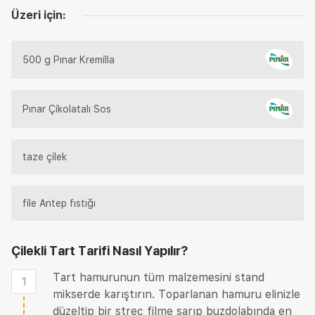
Üzeri için:
500 g Pınar Kremilla
Pınar Çikolatalı Sos
taze çilek
file Antep fıstığı
Çilekli Tart Tarifi
Nasıl Yapılır?
Tart hamurunun tüm malzemesini stand
1
mikserde karıştırın. Toparlanan hamuru elinizle
düzeltip bir streç filme sarıp buzdolabında en