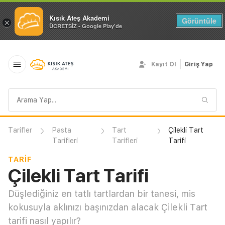
Kısık Ateş Akademi
Görüntüle
×
ÜCRETSİZ - Google Play'de
Kayıt Ol
Giriş Yap
Arama
sorgusu
Tarifler
Pasta
Tart
Çilekli Tart
Tarifleri
Tarifleri
Tarifi
TARIF
Çilekli Tart Tarifi
Düşlediğiniz en tatlı tartlardan bir tanesi, mis
kokusuyla aklınızı başınızdan alacak Çilekli Tart
tarifi nasıl yapılır?