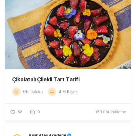
Çikolatalı Çilekli Tart Tarifi
65 Dakika
4-6 Kişilik
52
0
15B
Görüntüleme
Kısık Ateş Akademi