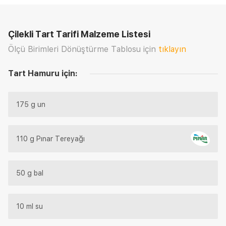
Çilekli Tart Tarifi
Malzeme Listesi
Ölçü Birimleri Dönüştürme Tablosu için
tıklayın
Tart Hamuru için:
175 g un
110 g Pınar Tereyağı
50 g bal
10 ml su