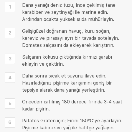
Dana yanağı deniz tuzu, ince çekilmiş tane
1
karabiber ve zeytinyağı ile marine edin.
Ardından ocakta yüksek ısıda mühürleyin.
Gelişigüzel doğranan havuç, kuru soğan,
2
kereviz ve pırasayı ayrı bir tavada soteleyin.
Domates salçasını da ekleyerek karıştırın.
Salçanın kokusu çıktığında kırmızı şarabı
3
ekleyin ve çektirin.
Daha sonra sıcak et suyunu ilave edin.
4
Hazırladığınız pişirme karışımını geniş bir
tepsiye alarak dana yanağı yerleştirin.
Önceden ısıtılmış 180 derece fırında 3-4 saat
5
kadar pişirin.
Patates Graten için; Fırını 180°C'ye ayarlayın.
6
Pişirme kabını sıvı yağ ile hafifçe yağlayın.