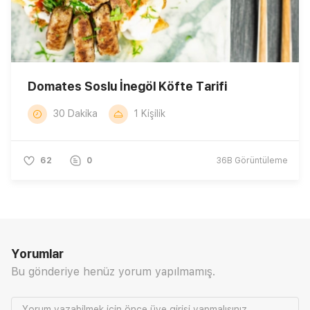
Domates Soslu İnegöl Köfte Tarifi
30 Dakika
1 Kişilik
62
0
36B
Görüntüleme
Yorumlar
Bu gönderiye henüz yorum yapılmamış.
Yorum yazabilmek için önce
üye girişi
yapmalısınız.