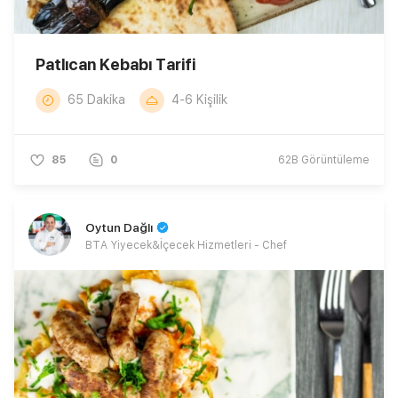
Patlıcan Kebabı Tarifi
65 Dakika
4-6 Kişilik
85
0
62B
Görüntüleme
Oytun Dağlı
BTA Yiyecek&İçecek Hizmetleri - Chef