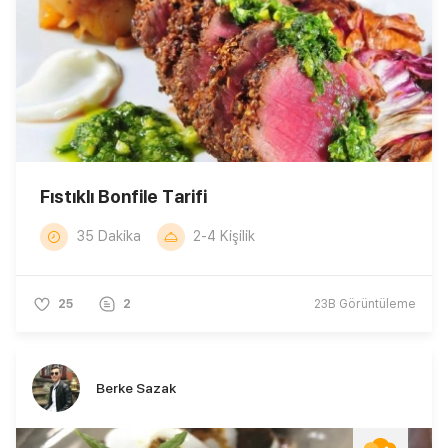
Fıstıklı Bonfile Tarifi
35 Dakika
2-4 Kişilik
25
2
23B
Görüntüleme
Berke Sazak