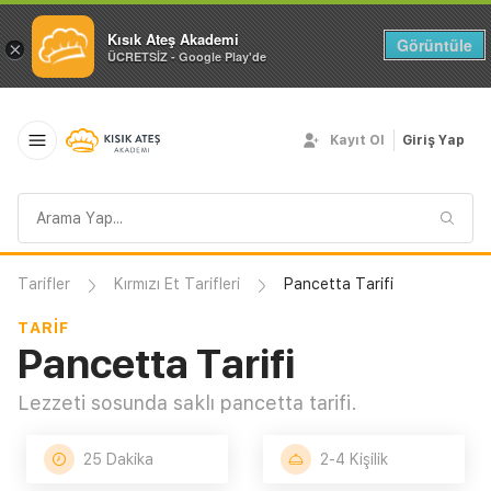
Kısık Ateş Akademi
Görüntüle
×
ÜCRETSİZ - Google Play'de
Kayıt Ol
Giriş Yap
Arama
sorgusu
Tarifler
Kırmızı Et Tarifleri
Pancetta Tarifi
TARIF
Pancetta Tarifi
Lezzeti sosunda saklı pancetta tarifi.
25 Dakika
2-4 Kişilik