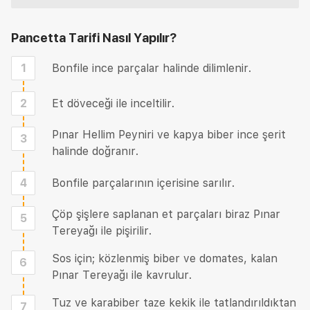
Pancetta Tarifi
Nasıl Yapılır?
1
Bonfile ince parçalar halinde dilimlenir.
2
Et döveceği ile inceltilir.
Pınar Hellim Peyniri ve kapya biber ince şerit
3
halinde doğranır.
4
Bonfile parçalarının içerisine sarılır.
Çöp şişlere saplanan et parçaları biraz Pınar
5
Tereyağı ile pişirilir.
Sos için; közlenmiş biber ve domates, kalan
6
Pınar Tereyağı ile kavrulur.
Tuz ve karabiber taze kekik ile tatlandırıldıktan
7