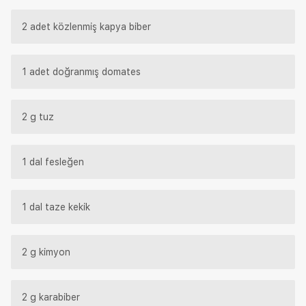
2 adet közlenmiş kapya biber
1 adet doğranmış domates
2 g tuz
1 dal fesleğen
1 dal taze kekik
2 g kimyon
2 g karabiber