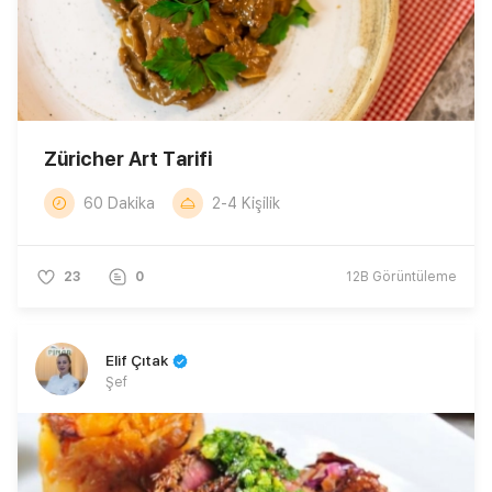
Züricher Art Tarifi
60 Dakika
2-4 Kişilik
23
0
12B
Görüntüleme
Elif Çıtak
Şef