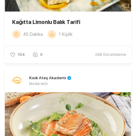
Kağıtta Limonlu Balık Tarifi
40 Dakika
1 Kişilik
104
0
29B
Görüntüleme
Kısık Ateş Akademi
Moderatör