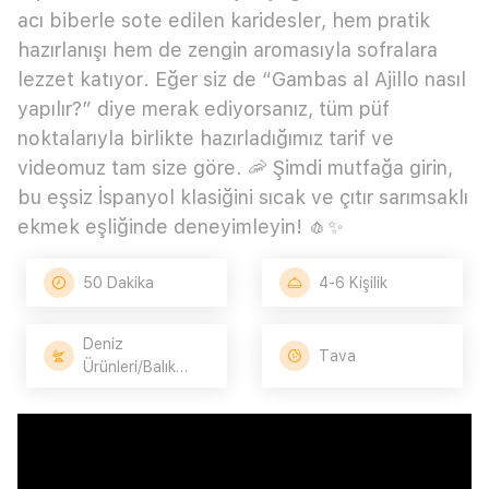
acı biberle sote edilen karidesler, hem pratik
hazırlanışı hem de zengin aromasıyla sofralara
lezzet katıyor. Eğer siz de “Gambas al Ajillo nasıl
yapılır?” diye merak ediyorsanız, tüm püf
noktalarıyla birlikte hazırladığımız tarif ve
videomuz tam size göre. 🦐 Şimdi mutfağa girin,
bu eşsiz İspanyol klasiğini sıcak ve çıtır sarımsaklı
ekmek eşliğinde deneyimleyin! 🧄✨
50 Dakika
4-6 Kişilik
Deniz
Tava
Ürünleri/Balık
Tarifleri