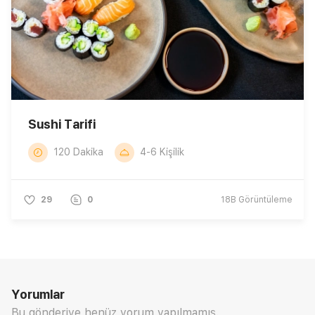
Sushi Tarifi
120 Dakika
4-6 Kişilik
29
0
18B
Görüntüleme
Yorumlar
Bu gönderiye henüz yorum yapılmamış.