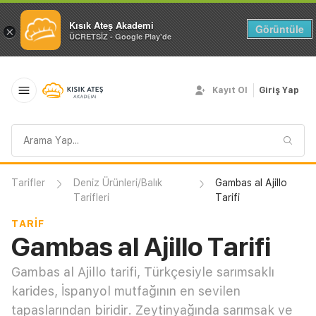
Kısık Ateş Akademi
Görüntüle
×
ÜCRETSİZ - Google Play'de
Kayıt Ol
Giriş Yap
Arama
sorgusu
Tarifler
Deniz Ürünleri/Balık
Gambas al Ajillo
Tarifleri
Tarifi
TARIF
Gambas al Ajillo Tarifi
Gambas al Ajillo tarifi, Türkçesiyle sarımsaklı
karides, İspanyol mutfağının en sevilen
tapaslarından biridir. Zeytinyağında sarımsak ve