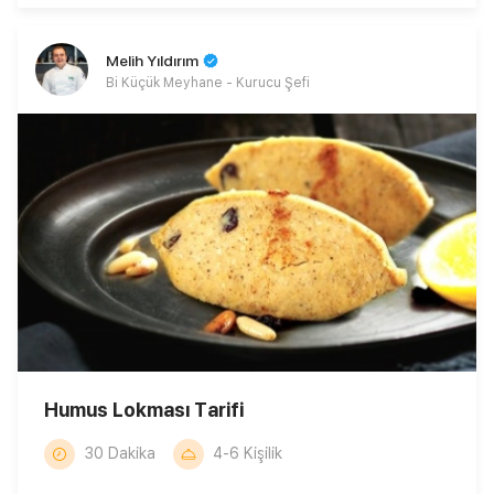
Melih Yıldırım
Bi Küçük Meyhane - Kurucu Şefi
Humus Lokması Tarifi
30 Dakika
4-6 Kişilik