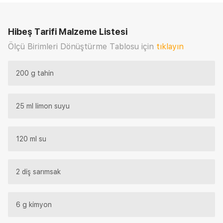
Hibeş Tarifi
Malzeme Listesi
Ölçü Birimleri Dönüştürme Tablosu için
tıklayın
200 g tahin
25 ml limon suyu
120 ml su
2 diş sarımsak
6 g kimyon