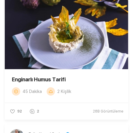
Enginarlı Humus Tarifi
45 Dakika
2 Kişilik
92
2
28B
Görüntüleme