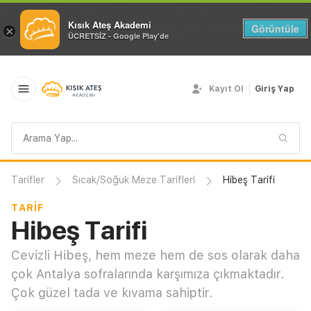
Kısık Ateş Akademi
Görüntüle
×
ÜCRETSİZ - Google Play'de
Kayıt Ol
Giriş Yap
Arama
sorgusu
Tarifler
Sıcak/Soğuk Meze Tarifleri
Hibeş Tarifi
TARIF
Hibeş Tarifi
Cevizli Hibeş, hem meze hem de sos olarak daha
çok Antalya sofralarında karşımıza çıkmaktadır.
Çok güzel tada ve kıvama sahiptir.