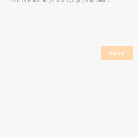
Yorum yazabilmek için önce
üye girişi
yapmalısınız.
Gönder