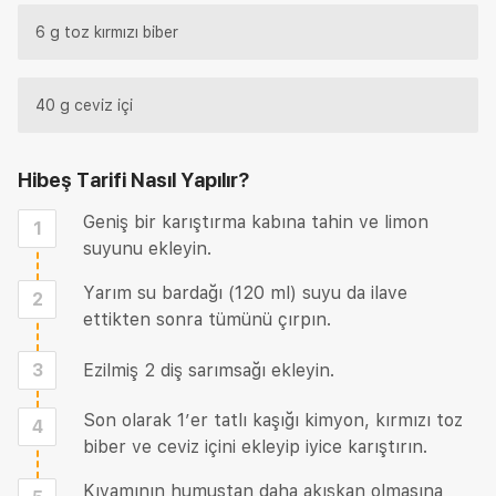
6 g toz kırmızı biber
40 g ceviz içi
Hibeş Tarifi
Nasıl Yapılır?
Geniş bir karıştırma kabına tahin ve limon
1
suyunu ekleyin.
Yarım su bardağı (120 ml) suyu da ilave
2
ettikten sonra tümünü çırpın.
3
Ezilmiş 2 diş sarımsağı ekleyin.
Son olarak 1’er tatlı kaşığı kimyon, kırmızı toz
4
biber ve ceviz içini ekleyip iyice karıştırın.
Kıvamının humustan daha akışkan olmasına