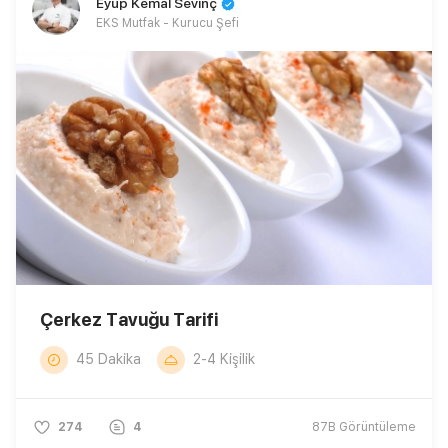
Eyüp Kemal Sevinç
EKS Mutfak - Kurucu Şefi
Çerkez Tavuğu Tarifi
45 Dakika
2-4 Kişilik
274
4
87B
Görüntüleme