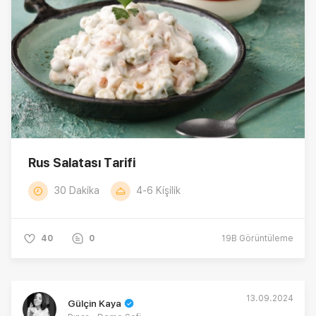
Rus Salatası Tarifi
30 Dakika
4-6 Kişilik
40
0
19B
Görüntüleme
13.09.2024
Gülçin Kaya