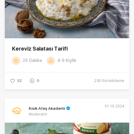
Kereviz Salatası Tarifi
25 Dakika
4-6 Kişilik
52
0
21B
Görüntüleme
01.10.2024
Kısık Ateş Akademi
Moderatör