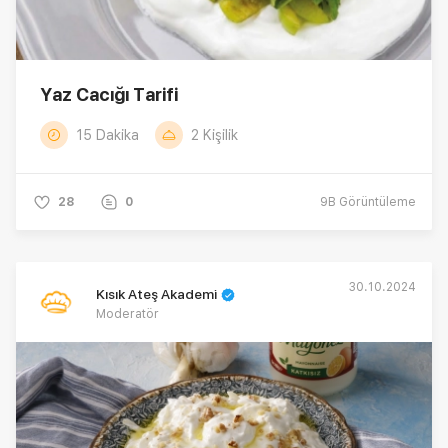
Yaz Cacığı Tarifi
15 Dakika
2 Kişilik
28
0
9B
Görüntüleme
30.10.2024
Kısık Ateş Akademi
Moderatör