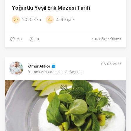
Yoğurtlu Yeşil Erik Mezesi Tarifi
20 Dakika
4-6 Kişilik
20
0
13B
Görüntüleme
06.05.2025
Ömür Akkor
Yemek Araştırmacısı ve Seyyah