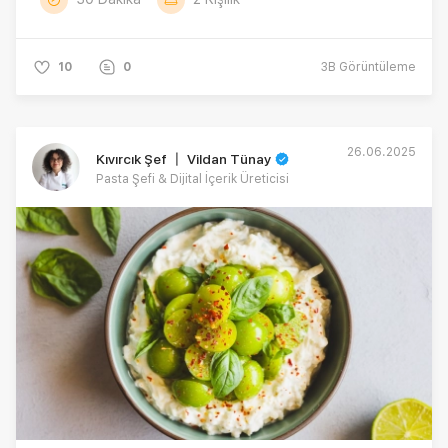
10
0
3B
Görüntüleme
26.06.2025
Kıvırcık Şef 〡 Vildan Tünay
Pasta Şefi & Dijital İçerik Üreticisi