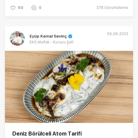
60
0
37B
Görüntüleme
09.06.2023
Eyüp Kemal Sevinç
EKS Mutfak - Kurucu Şefi
Deniz Börülceli Atom Tarifi