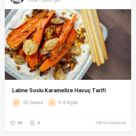
Pınar - Demo Şefi
Labne Soslu Karamelize Havuç Tarifi
50 Dakika
6-8 Kişilik
59
0
19B
Görüntüleme