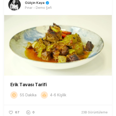
Gülçin Kaya
Pınar - Demo Şefi
Erik Tavası Tarifi
55 Dakika
4-6 Kişilik
67
0
23B
Görüntüleme