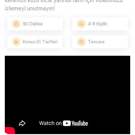
kerevizli kuzu incik yahnisi tarifi için videomuzu
izlemeyi unutmayın!
90 Dakika
4-6 Kişilik
Kırmızı Et Tarifleri
Tencere