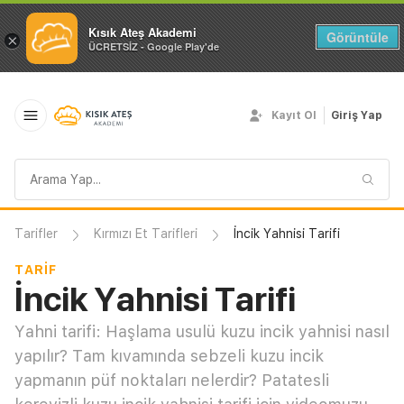
Kısık Ateş Akademi
Görüntüle
×
ÜCRETSİZ - Google Play'de
Kayıt Ol
Giriş Yap
Arama
sorgusu
Tarifler
Kırmızı Et Tarifleri
İncik Yahnisi Tarifi
TARIF
İncik Yahnisi Tarifi
Yahni tarifi: Haşlama usulü kuzu incik yahnisi nasıl
yapılır? Tam kıvamında sebzeli kuzu incik
yapmanın püf noktaları nelerdir? Patatesli