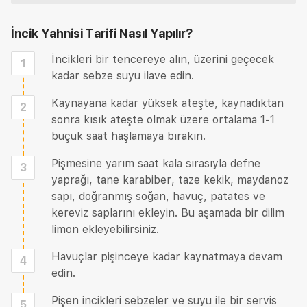
İncik Yahnisi Tarifi
Nasıl Yapılır?
İncikleri bir tencereye alın, üzerini geçecek
1
kadar sebze suyu ilave edin.
Kaynayana kadar yüksek ateşte, kaynadıktan
2
sonra kısık ateşte olmak üzere ortalama 1-1
buçuk saat haşlamaya bırakın.
Pişmesine yarım saat kala sırasıyla defne
3
yaprağı, tane karabiber, taze kekik, maydanoz
sapı, doğranmış soğan, havuç, patates ve
kereviz saplarını ekleyin. Bu aşamada bir dilim
limon ekleyebilirsiniz.
Havuçlar pişinceye kadar kaynatmaya devam
4
edin.
Pişen incikleri sebzeler ve suyu ile bir servis
5