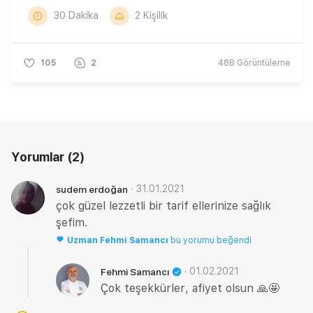
30 Dakika
2 Kişilik
105
2
48B
Görüntüleme
Yorumlar
(2)
·
31.01.2021
sudem erdoğan
çok güzel lezzetli bir tarif ellerinize sağlık
şefim.
Uzman
Fehmi Samancı
bu yorumu beğendi
·
01.02.2021
Fehmi Samancı
Çok teşekkürler, afiyet olsun 🙏🤩