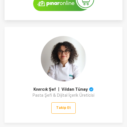
Kıvırcık Şef 〡 Vildan Tünay
Pasta Şefi & Dijital İçerik Üreticisi
Takip Et