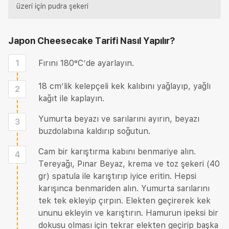
üzeri için pudra şekeri
Japon Cheesecake Tarifi
Nasıl Yapılır?
1
Fırını 180°C’de ayarlayın.
18 cm’lik kelepçeli kek kalıbını yağlayıp, yağlı
2
kağıt ile kaplayın.
Yumurta beyazı ve sarılarını ayırın, beyazı
3
buzdolabına kaldırıp soğutun.
Cam bir karıştırma kabını benmariye alın.
4
Tereyağı, Pınar Beyaz, krema ve toz şekeri (40
gr) spatula ile karıştırıp iyice eritin. Hepsi
karışınca benmariden alın. Yumurta sarılarını
tek tek ekleyip çırpın. Elekten geçirerek kek
ununu ekleyin ve karıştırın. Hamurun ipeksi bir
dokusu olması için tekrar elekten geçirip başka