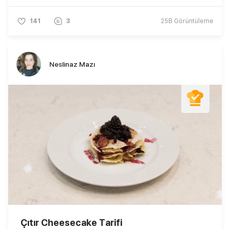
141
3
25B
Görüntüleme
Neslinaz Mazı
Çıtır Cheesecake Tarifi