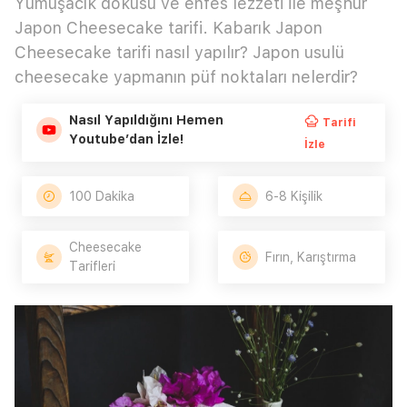
Yumuşacık dokusu ve enfes lezzeti ile meşhur
Japon Cheesecake tarifi. Kabarık Japon
Cheesecake tarifi nasıl yapılır? Japon usulü
cheesecake yapmanın püf noktaları nelerdir?
Nasıl Yapıldığını Hemen
Tarifi
Youtube’dan İzle!
İzle
100 Dakika
6-8 Kişilik
Cheesecake
Fırın, Karıştırma
Tarifleri