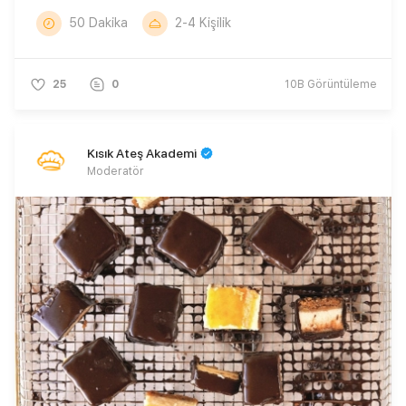
50 Dakika
2-4 Kişilik
25
0
10B
Görüntüleme
Kısık Ateş Akademi
Moderatör