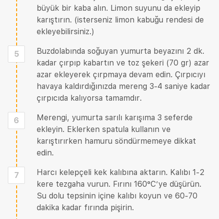
büyük bir kaba alın. Limon suyunu da ekleyip
karıştırın. (isterseniz limon kabuğu rendesi de
ekleyebilirsiniz.)
Buzdolabında soğuyan yumurta beyazını 2 dk.
5
kadar çırpıp kabartın ve toz şekeri (70 gr) azar
azar ekleyerek çırpmaya devam edin. Çırpıcıyı
havaya kaldırdığınızda mereng 3-4 saniye kadar
çırpıcıda kalıyorsa tamamdır.
Merengi, yumurta sarılı karışıma 3 seferde
6
ekleyin. Eklerken spatula kullanın ve
karıştırırken hamuru söndürmemeye dikkat
edin.
Harcı kelepçeli kek kalıbına aktarın. Kalıbı 1-2
7
kere tezgaha vurun. Fırını 160°C’ye düşürün.
Su dolu tepsinin içine kalıbı koyun ve 60-70
dakika kadar fırında pişirin.