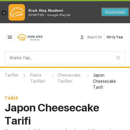
Kısık Ateş Akademi
Görüntüle
×
ÜCRETSİZ - Google Play'de
Kayıt Ol
Giriş Yap
Arama
sorgusu
Tarifler
Pasta
Cheesecake
Japon
Tarifleri
Tarifleri
Cheesecake
Tarifi
TARIF
Japon Cheesecake
Tarifi