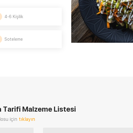
4-6 Kişilik
Soteleme
 Tarifi
Malzeme Listesi
osu için
tıklayın