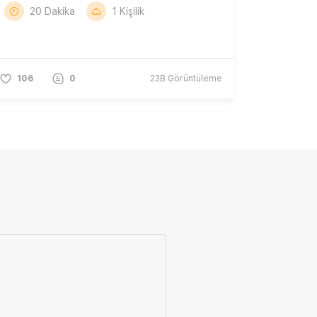
20 Dakika
1 Kişilik
106
0
23B
Görüntüleme