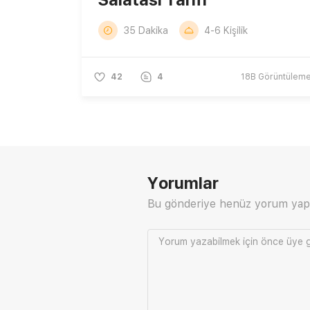
35 Dakika
4-6 Kişilik
42
4
18B
Görüntülem
Yorumlar
Bu gönderiye henüz yorum yap
Yorum yazabilmek için önce
üye g