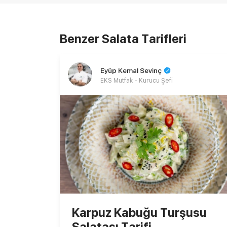
Benzer Salata Tarifleri
Eyüp Kemal Sevinç
EKS Mutfak - Kurucu Şefi
Karpuz Kabuğu Turşusu
Salatası Tarifi