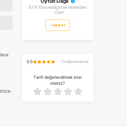
Oytun Dağlı
BTA Yiyecek&İçecek Hizmetleri
- Chef
Takip Et
ilave
5.0
1
Değerlendirme
Tarifi değerlendirmek ister
misiniz?
 önce