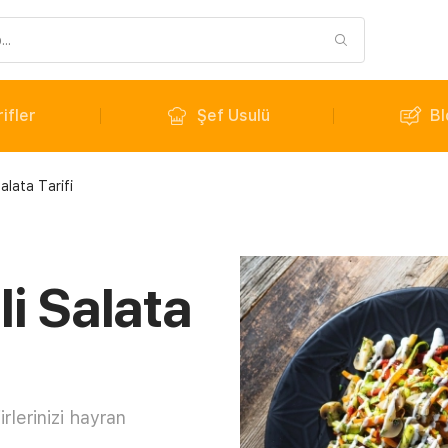
ifler
Şef Usulü
Bl
alata Tarifi
li Salata
rlerinizi hayran