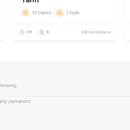
30 Dakika
2 Kişilik
e
111
0
33B
Görüntüleme
ılmamış.
irişi
yapmalısınız.