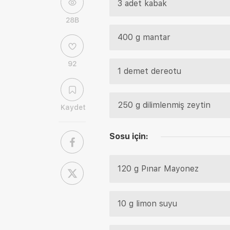
3 adet kabak
28B
400 g mantar
92
1 demet dereotu
250 g dilimlenmiş zeytin
Kaydet
Sosu için:
120 g Pınar Mayonez
10 g limon suyu