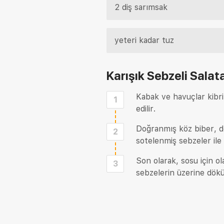
2 diş sarımsak
yeteri kadar tuz
Karışık Sebzeli Salata
Kabak ve havuçlar kibrit
1
edilir.
Doğranmış köz biber, do
2
sotelenmiş sebzeler ile k
Son olarak, sosu için o
3
sebzelerin üzerine dökü