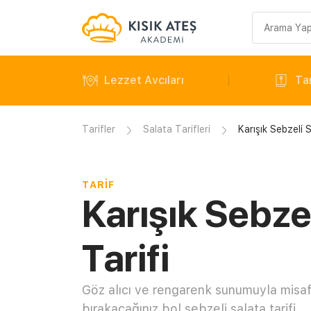
Arama
sorgusu
Lezzet Avcıları
Tar
Tarifler
Salata Tarifleri
Karışık Sebzeli S
TARIF
Karışık Sebze
Tarifi
Göz alıcı ve rengarenk sunumuyla misafi
bırakacağınız bol sebzeli salata tarifi.