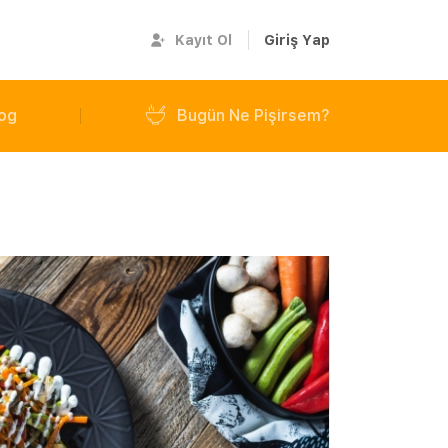
Kayıt Ol
Giriş Yap
og
Bugün Ne Pişirsem?