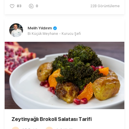
83
0
22B
Görüntüleme
Melih Yıldırım
Bi Küçük Meyhane - Kurucu Şefi
Zeytinyağlı Brokoli Salatası Tarifi