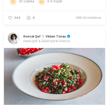
35 Dakika
4-6 Kişilik
244
6
68B
Görüntüleme
Kıvırcık Şef 〡 Vildan Tünay
Pasta Şefi & Dijital İçerik Üreticisi