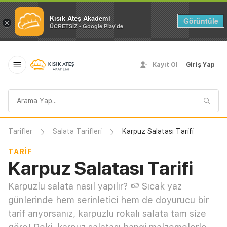
Kısık Ateş Akademi
Görüntüle
×
ÜCRETSİZ - Google Play'de
Kayıt Ol
Giriş Yap
Arama
sorgusu
Tarifler
Salata Tarifleri
Karpuz Salatası Tarifi
TARIF
Karpuz Salatası Tarifi
Karpuzlu salata nasıl yapılır? 🍉 Sıcak yaz
günlerinde hem serinletici hem de doyurucu bir
tarif arıyorsanız, karpuzlu rokalı salata tam size