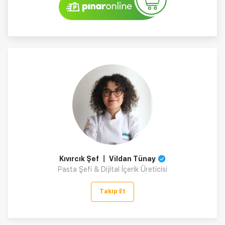
Kıvırcık Şef 〡 Vildan Tünay
Pasta Şefi & Dijital İçerik Üreticisi
Takip Et