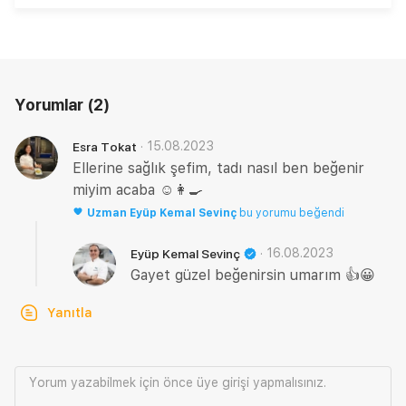
Yorumlar
(2)
·
15.08.2023
Esra Tokat
Ellerine sağlık şefim, tadı nasıl ben beğenir
miyim acaba ☺️👩‍🍳
Uzman
Eyüp Kemal Sevinç
bu yorumu beğendi
·
16.08.2023
Eyüp Kemal Sevinç
Gayet güzel beğenirsin umarım 👍😀
Yanıtla
Yorum yazabilmek için önce
üye girişi
yapmalısınız.