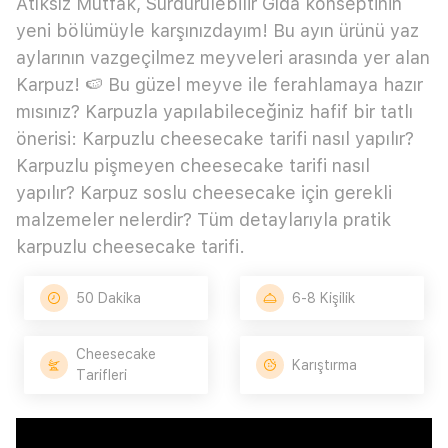
Atıksız Mutfak, Sürdürülebilir Gıda konseptinin
yeni bölümüyle karşınızdayım! Bu ayın ürünü yaz
aylarının vazgeçilmez meyveleri arasında yer alan
Karpuz! 🍉 Bu güzel meyve ile ferahlamaya hazır
mısınız? Karpuzla yapılabileceğiniz hafif bir tatlı
önerisi: Karpuzlu cheesecake tarifi nasıl yapılır?
Karpuzlu pişmeyen cheesecake tarifi nasıl
yapılır? Karpuz soslu cheesecake için gerekli
malzemeler nelerdir? Tüm detaylarıyla pratik
karpuzlu cheesecake tarifi.
50 Dakika
6-8 Kişilik
Cheesecake
Karıştırma
Tarifleri