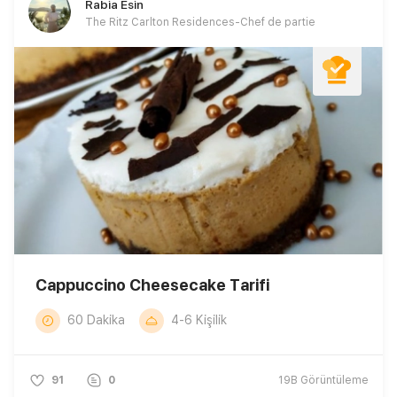
Rabia Esin
The Ritz Carlton Residences-Chef de partie
Cappuccino Cheesecake Tarifi
60 Dakika
4-6 Kişilik
91
0
19B
Görüntüleme