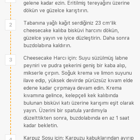
gelene kadar ezin. Eritilmiş tereyağını üzerine
dökün ve güzelce karıştırın.
Tabanına yağlı kağıt serdiğiniz 23 cm’lik
2
cheesecake kalıba bisküvi harcını dökün,
güzelce yayın ve iyice düzleştirin. Daha sonra
buzdolabına kaldırın.
Cheesecake Harcı için: Suyu süzülmüş labne
3
peyniri ve pudra şekerini geniş bir kaba alıp,
mikserle çırpın. Soğuk krema ve limon suyunu
ilave edip, yüksek devirde pürüzsüz kıvam elde
edene kadar çırpmaya devam edin. Krema
kıvamına gelince, kelepçeli kek kalıbında
bulunan bisküvi katı üzerine karışımı eşit olarak
yayın. Üzerini bir spatula yardımıyla
düzelttikten sonra, buzdolabında en az 1 saat
kadar bekletin.
Karpuz Sosu için: Karpuzu kabuklarından ayırıp
4