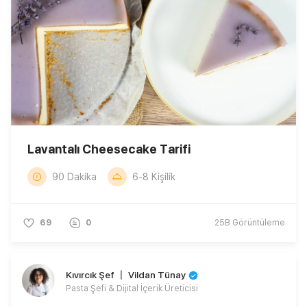
Lavantalı Cheesecake Tarifi
90 Dakika
6-8 Kişilik
69
0
25B
Görüntüleme
Kıvırcık Şef 〡 Vildan Tünay
Pasta Şefi & Dijital İçerik Üreticisi