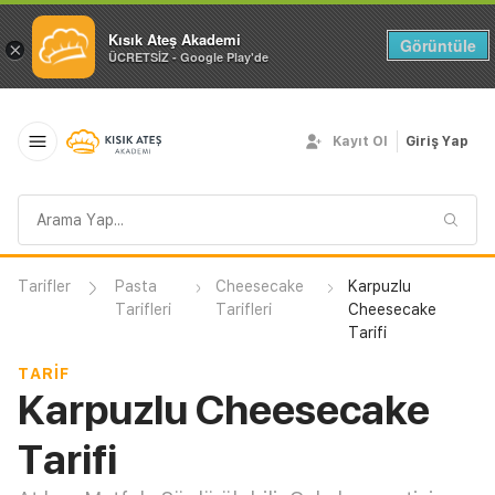
Kısık Ateş Akademi
Görüntüle
×
ÜCRETSİZ - Google Play'de
Kayıt Ol
Giriş Yap
Arama
sorgusu
Tarifler
Pasta
Cheesecake
Karpuzlu
Tarifleri
Tarifleri
Cheesecake
Tarifi
TARIF
Karpuzlu Cheesecake
Tarifi