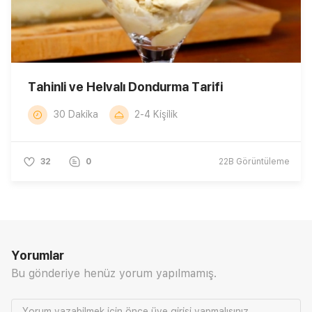
Tahinli ve Helvalı Dondurma Tarifi
30 Dakika
2-4 Kişilik
32
0
22B
Görüntüleme
Yorumlar
Bu gönderiye henüz yorum yapılmamış.
Yorum yazabilmek için önce
üye girişi
yapmalısınız.