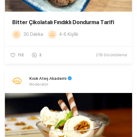
Bitter Çikolatalı Fındıklı Dondurma Tarifi
30 Dakika
4-6 Kişilik
112
2
27B
Görüntüleme
Kısık Ateş Akademi
Moderatör