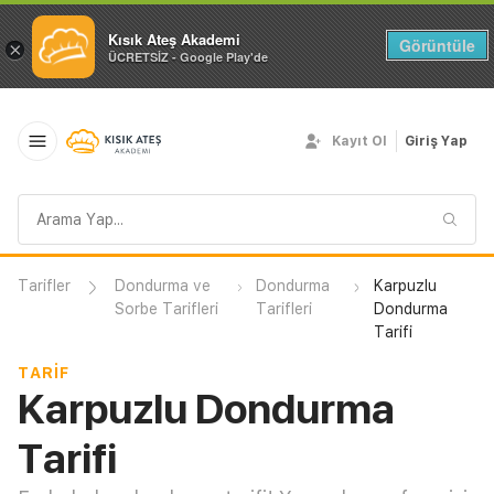
Kısık Ateş Akademi
Görüntüle
×
ÜCRETSİZ - Google Play'de
Kayıt Ol
Giriş Yap
Arama
sorgusu
Tarifler
Dondurma ve
Dondurma
Karpuzlu
Sorbe Tarifleri
Tarifleri
Dondurma
Tarifi
TARIF
Karpuzlu Dondurma
Tarifi