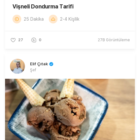
Vişneli Dondurma Tarifi
25 Dakika
2-4 Kişilik
27
0
27B
Görüntüleme
Elif Çıtak
Şef