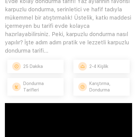
Evde kolay dondurma tarifi! Yaz aylarının favorisi
karpuzlu dondurma, serinletici ve hafif tadıyla
mükemmel bir atıştırmalık! Üstelik, katkı maddesi
içermeyen bu tarifi evde kolayca
hazırlayabilirsiniz. Peki, karpuzlu dondurma nasıl
yapılır? İşte adım adım pratik ve lezzetli karpuzlu
dondurma tarifi…
25 Dakika
2-4 Kişilik
Dondurma
Karıştırma,
Tarifleri
Dondurma