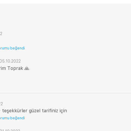
22
orumu beğendi
05.10.2022
rim Toprak 🙏
22
teşekkürler güzel tarifiniz için
orumu beğendi