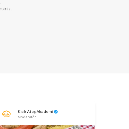
k
siniz.
Kısık Ateş Akademi
Moderatör