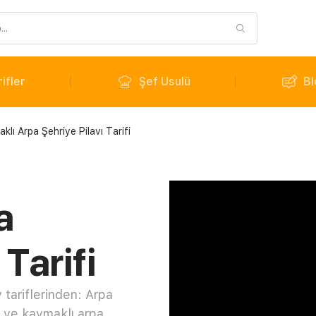
ifler
Şef Usulü
Bl
klı Arpa Şehriye Pilavı Tarifi
a
 Tarifi
tariflerinden: Arpa
li ve kaymaklı arpa