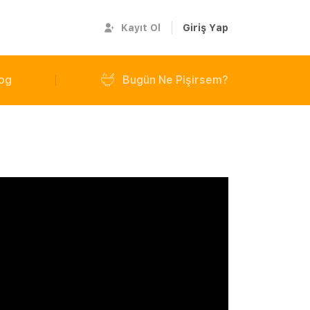
Kayıt Ol
Giriş Yap
og
Bugün Ne Pişirsem?