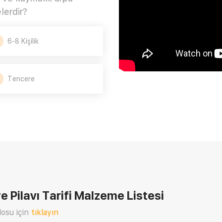
lerdir?
6-8 Kişilik
Tencere
 Pilavı Tarifi
Malzeme Listesi
osu için
tıklayın