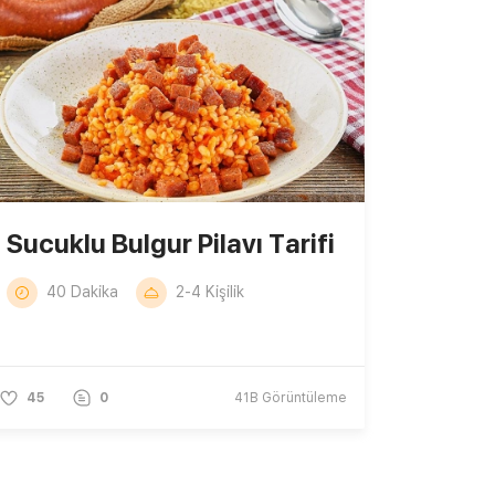
Sucuklu Bulgur Pilavı Tarifi
40 Dakika
2-4 Kişilik
45
0
41B
Görüntüleme