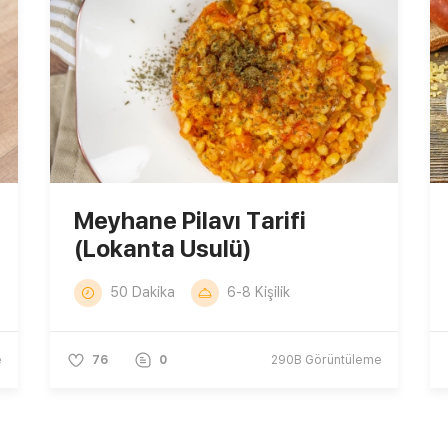
Meyhane Pilavı Tarifi
(Lokanta Usulü)
50 Dakika
6-8 Kişilik
e
76
0
290B
Görüntüleme