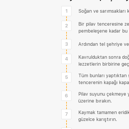
1
Soğan ve sarımsakları 
Bir pilav tenceresine z
2
pembeleşene kadar bu 
3
Ardından tel şehriye ve
Kavrulduktan sonra doğr
4
lezzetlerin birbirine ge
Tüm bunları yaptıktan s
5
tencerenin kapağı kapal
Pilav suyunu çekmeye ya
6
üzerine bırakın.
Kaymak tamamen eridikt
7
güzelce karıştırın.