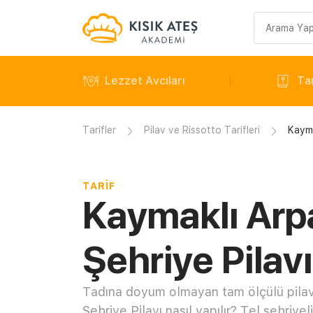
Arama
sorgusu
Lezzet Avcıları
Tar
Tarifler
Pilav ve Rissotto Tarifleri
Kayma
TARIF
Kaymaklı Arp
Şehriye Pilavı
Tadına doyum olmayan tam ölçülü pilav 
Şehriye Pilavı nasıl yapılır? Tel şehriye