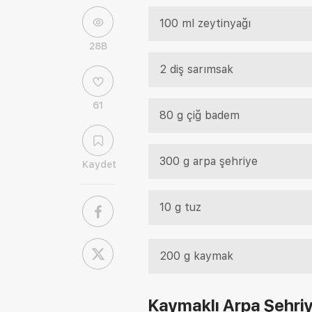
100 ml zeytinyağı
28B
2 diş sarımsak
61
80 g çiğ badem
300 g arpa şehriye
Kaydet
10 g tuz
200 g kaymak
Kaymaklı Arpa Şehriye