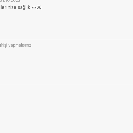
31.10.2022
lerinize sağlık 🙏🤗
irişi
yapmalısınız.