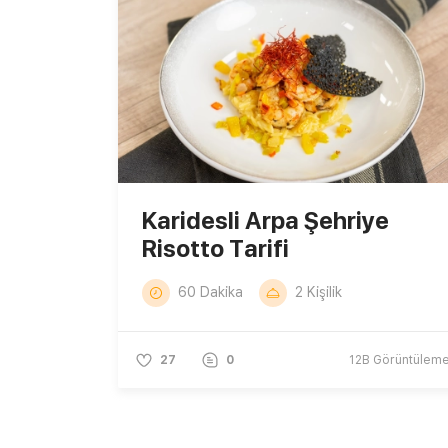
Karidesli Arpa Şehriye
Risotto Tarifi
60 Dakika
2 Kişilik
27
0
12B
Görüntülem