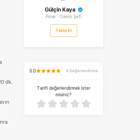
Gülçin Kaya
Pınar - Demo Şefi
Takip Et
a
5.0
6
Değerlendirme
20 dk.
Tarifi değerlendirmek ister
misiniz?
avın
onra