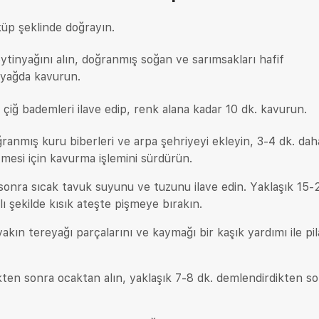
küp şeklinde doğrayın.
eytinyağını alın, doğranmış soğan ve sarımsakları hafif
yağda kavurun.
 çiğ bademleri ilave edip, renk alana kadar 10 dk. kavurun.
anmış kuru biberleri ve arpa şehriyeyi ekleyin, 3-4 dk. dah
çmesi için kavurma işlemini sürdürün.
onra sıcak tavuk suyunu ve tuzunu ilave edin. Yaklaşık 15-
ı şekilde kısık ateşte pişmeye bırakın.
kın tereyağı parçalarını ve kaymağı bir kaşık yardımı ile pil
en sonra ocaktan alın, yaklaşık 7-8 dk. demlendirdikten s