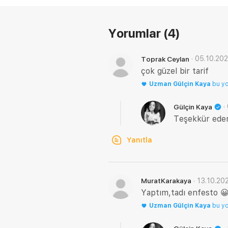
Yorumlar
(4)
·
05.10.20
Toprak Ceylan
çok güzel bir tarif
Uzman
Gülçin Kaya
bu y
·
Gülçin Kaya
Teşekkür ede
Yanıtla
·
13.10.20
MuratKarakaya
Yaptım,tadı enfesto 😀 
Uzman
Gülçin Kaya
bu y