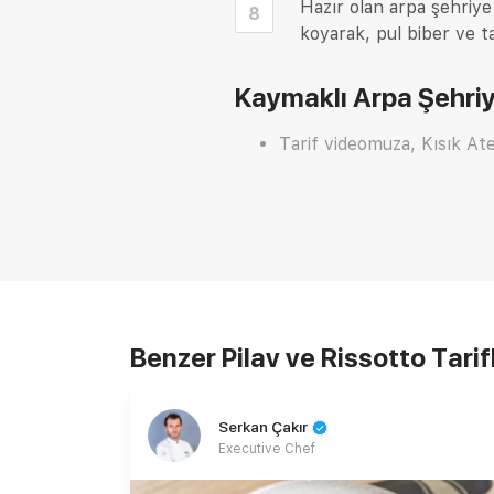
Hazır olan arpa şehriye
8
koyarak, pul biber ve t
Kaymaklı Arpa Şehriye
Tarif videomuza, Kısık At
Benzer Pilav ve Rissotto Tarif
Serkan Çakır
Executive Chef