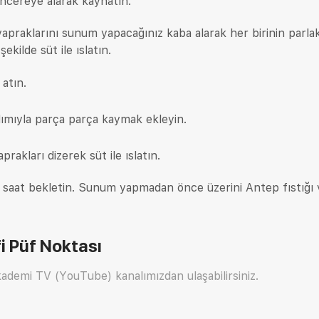
encereye alarak kaynatın.
 yapraklarını sunum yapacağınız kaba alarak her birinin parla
ekilde süt ile ıslatın.
 atın.
dımıyla parça parça kaymak ekleyin.
rakları dizerek süt ile ıslatın.
 saat bekletin. Sunum yapmadan önce üzerini Antep fıstığı 
i
Püf Noktası
ademi TV (YouTube) kanalımızdan ulaşabilirsiniz.