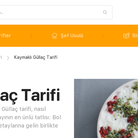
ifler
Şef Usulü
Bl
ri
Kaymaklı Güllaç Tarifi
aç Tarifi
üllaç tarifi, nasıl
yının en ünlü tatlısı: Bol
aylarına gelin birlikte