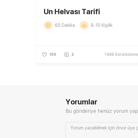
Un Helvası Tarifi
60 Dakika
8-10 Kişilik
105
2
146B
Görüntülem
Yorumlar
Bu gönderiye henüz yorum yap
Yorum yazabilmek için önce
üye g