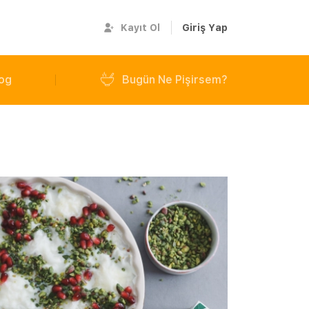
Kayıt Ol
Giriş Yap
og
Bugün Ne Pişirsem?