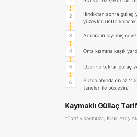
1
Süt ve toz şekeri bir t
Ilındıktan sonra güllaç
2
yüzeyleri üstte kalacak ş
3
Aralara iri kıyılmış ceviz
4
Orta kısmına kaşık yar
5
Üzerine tekrar güllaç yap
Buzdolabında en az 2-3
6
taneleri ile süsleyin.
Kaymaklı Güllaç Tarif
*Tarif videomuza, Kısık Ateş Ak