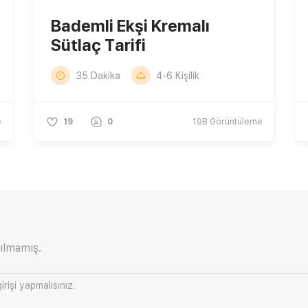
Bademli Ekşi Kremalı
Sütlaç Tarifi
35 Dakika
4-6 Kişilik
e
19
0
19B
Görüntüleme
ılmamış.
irişi
yapmalısınız.