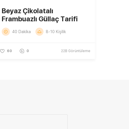
Beyaz Çikolatalı
Frambuazlı Güllaç Tarifi
40 Dakika
8-10 Kişilik
60
0
22B
Görüntüleme