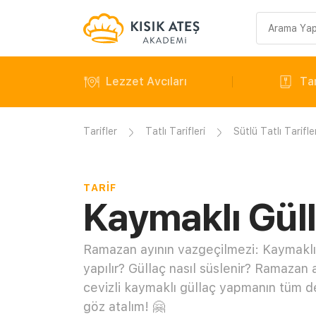
Arama
sorgusu
Lezzet Avcıları
Tar
Tarifler
Tatlı Tarifleri
Sütlü Tatlı Tarifle
TARIF
Kaymaklı Güll
Ramazan ayının vazgeçilmezi: Kaymaklı G
yapılır? Güllaç nasıl süslenir? Ramazan a
cevizli kaymaklı güllaç yapmanın tüm det
göz atalım! 🤗