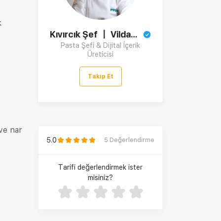
k
Kıvırcık Şef 〡 Vildan Tünay
Pasta Şefi & Dijital İçerik
Üreticisi
Takip Et
ve nar
5.0
5
Değerlendirme
Tarifi değerlendirmek ister
misiniz?