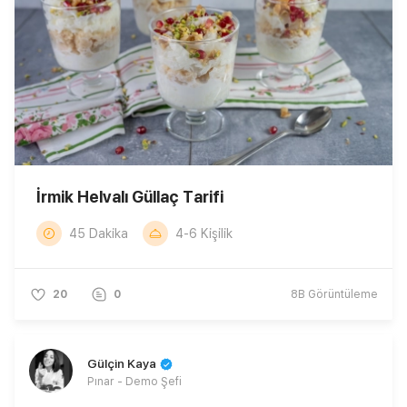
İrmik Helvalı Güllaç Tarifi
45 Dakika
4-6 Kişilik
20
0
8B
Görüntüleme
Gülçin Kaya
Pınar - Demo Şefi