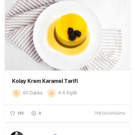
Kolay Krem Karamel Tarifi
60 Dakika
4-6 Kişilik
155
8
76B
Görüntüleme