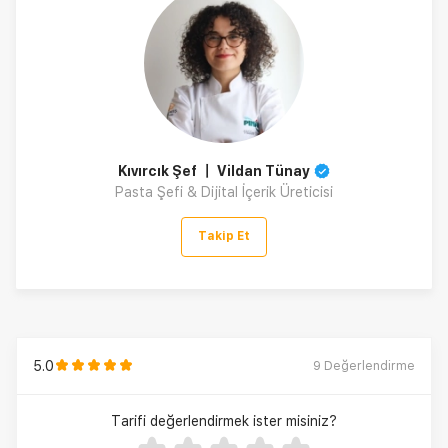
Kıvırcık Şef 〡 Vildan Tünay
Pasta Şefi & Dijital İçerik Üreticisi
Takip Et
5.0
9
Değerlendirme
Tarifi değerlendirmek ister misiniz?