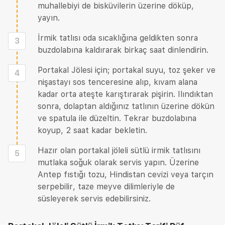
muhallebiyi de bisküvilerin üzerine döküp,
yayın.
İrmik tatlısı oda sıcaklığına geldikten sonra
3
buzdolabına kaldırarak birkaç saat dinlendirin.
Portakal Jölesi için; portakal suyu, toz şeker ve
4
nişastayı sos tenceresine alıp, kıvam alana
kadar orta ateşte karıştırarak pişirin. Ilındıktan
sonra, dolaptan aldığınız tatlının üzerine dökün
ve spatula ile düzeltin. Tekrar buzdolabına
koyup, 2 saat kadar bekletin.
Hazır olan portakal jöleli sütlü irmik tatlısını
5
mutlaka soğuk olarak servis yapın. Üzerine
Antep fıstığı tozu, Hindistan cevizi veya tarçın
serpebilir, taze meyve dilimleriyle de
süsleyerek servis edebilirsiniz.