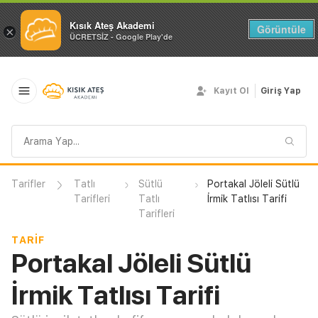
Kısık Ateş Akademi
Görüntüle
×
ÜCRETSİZ - Google Play'de
Kayıt Ol
Giriş Yap
Arama
sorgusu
Tarifler
Tatlı
Sütlü
Portakal Jöleli Sütlü
Tarifleri
Tatlı
İrmik Tatlısı Tarifi
Tarifleri
TARIF
Portakal Jöleli Sütlü
İrmik Tatlısı Tarifi