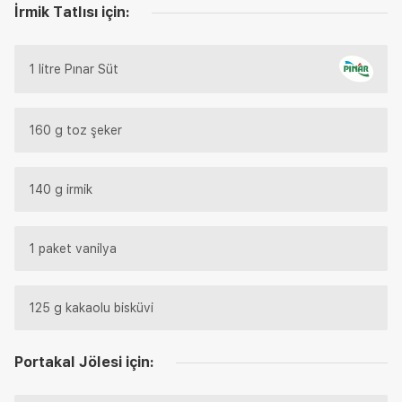
İrmik Tatlısı için:
1 litre Pınar Süt
160 g toz şeker
140 g irmik
1 paket vanilya
125 g kakaolu bisküvi
Portakal Jölesi için: