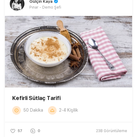
Gülçin Kaya
Pınar - Demo Şefi
Kefirli Sütlaç Tarifi
50 Dakika
2-4 Kişilik
57
0
23B
Görüntüleme