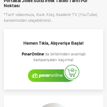
Portakal Jöleli Sütlü İrmik Tatlısı Tarifi
Püf
Noktası
*Tarif videomuza, Kısık Ateş Akademi TV (YouTube)
kanalımızdan ulaşabilirsiniz.
Hemen Tıkla, Alışverişe Başla!
PınarOnline
’da birbirinden avantajlı
kampanyaları kaçırma!