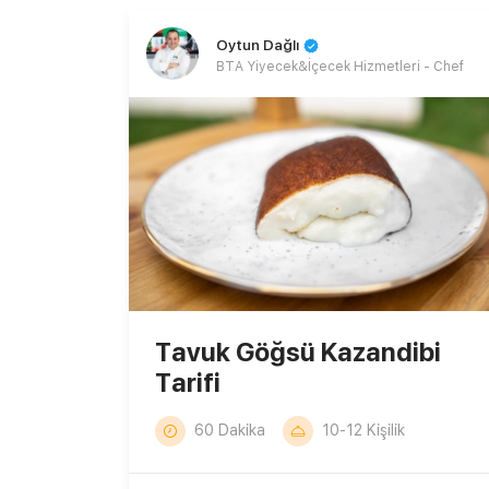
Oytun Dağlı
BTA Yiyecek&İçecek Hizmetleri - Chef
Tavuk Göğsü Kazandibi
Tarifi
60 Dakika
10-12 Kişilik