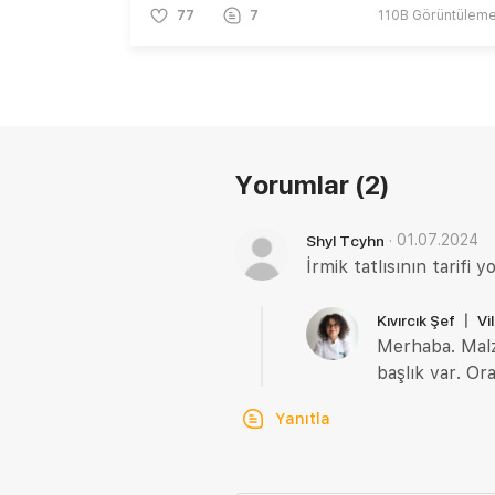
77
7
110B
Görüntülem
Yorumlar
(2)
·
01.07.2024
Shyl Tcyhn
İrmik tatlısının tarifi y
Kıvırcık Şef 〡 V
Merhaba. Malze
başlık var. Ora
Yanıtla