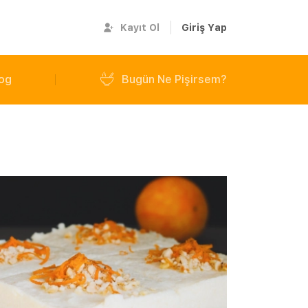
Kayıt Ol
Giriş Yap
og
Bugün Ne Pişirsem?