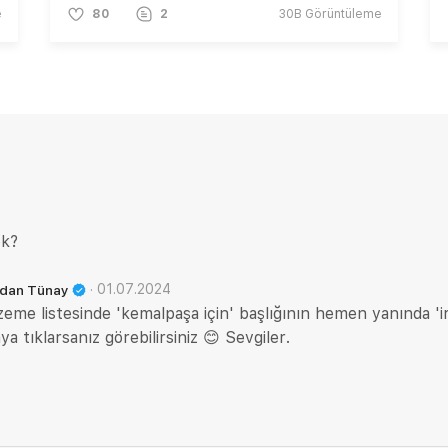
e
80
2
30B
Görüntüleme
ok?
·
01.07.2024
ildan Tünay
me listesinde 'kemalpaşa için' başlığının hemen yanında 'irmi
ya tıklarsanız görebilirsiniz 😊 Sevgiler.