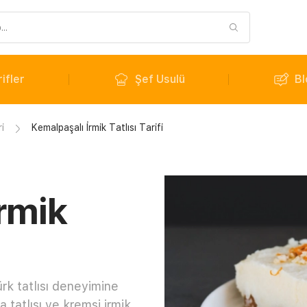
ifler
Şef Usulü
Bl
ri
Kemalpaşalı İrmik Tatlısı Tarifi
rmik
ürk tatlısı deneyimine
 tatlısı ve kremsi irmik