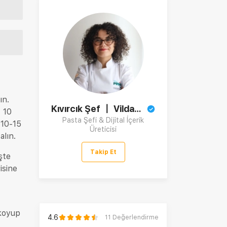
ın.
Kıvırcık Şef 〡 Vildan Tünay
. 10
Pasta Şefi & Dijital İçerik
 10-15
Üreticisi
alın.
Takip Et
şte
isine
 koyup
4.6
11
Değerlendirme