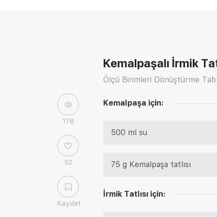
Kemalpaşalı İrmik Tatl
Ölçü Birimleri Dönüştürme Tabl
Kemalpaşa için:
17B
500 ml su
52
75 g Kemalpaşa tatlısı
İrmik Tatlısı için:
Kaydet