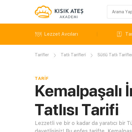
Arama
sorgusu
Lezzet Avcıları
Tar
Tarifler
Tatlı Tarifleri
Sütlü Tatlı Tarifle
TARIF
Kemalpaşalı İ
Tatlısı Tarifi
Lezzetli ve bir o kadar da yaratıcı bir T
davetlisiniz! Bu enfes tarifte, Kemalpaşa