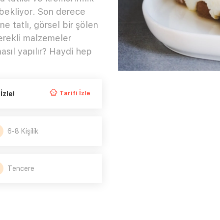
i bekliyor. Son derece
e tatlı, görsel bir şölen
gerekli malzemeler
 nasıl yapılır? Haydi hep
İzle!
Tarifi İzle
6-8 Kişilik
Tencere