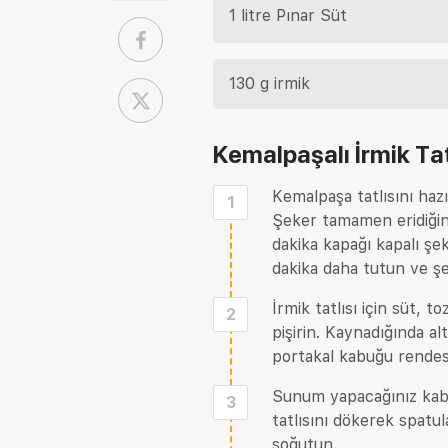
1 litre Pınar Süt
130 g irmik
Kemalpaşalı İrmik Tatl
Kemalpaşa tatlısını hazı
1
Şeker tamamen eridiğinde
dakika kapağı kapalı şek
dakika daha tutun ve şer
İrmik tatlısı için süt, t
2
pişirin. Kaynadığında alt
portakal kabuğu rendesi 
Sunum yapacağınız kaba 
3
tatlısını dökerek spatul
soğutun.