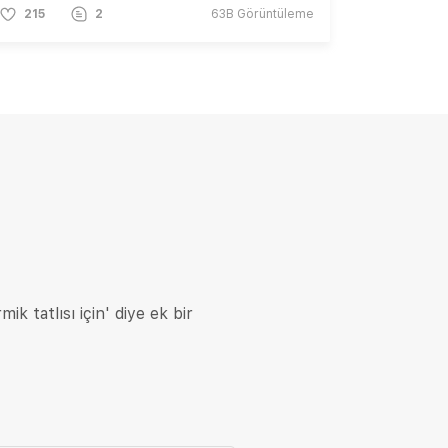
215
2
63B
Görüntüleme
k tatlısı için' diye ek bir