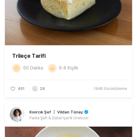
Trileçe Tarifi
60 Dakika
6-8 Kişilik
451
28
194B
Görüntüleme
Kıvırcık Şef 〡 Vildan Tünay
Pasta Şefi & Dijital İçerik Üreticisi