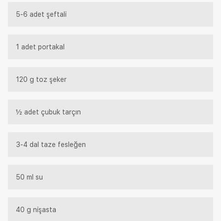
5-6 adet şeftali
1 adet portakal
120 g toz şeker
½ adet çubuk tarçın
3-4 dal taze fesleğen
50 ml su
40 g nişasta