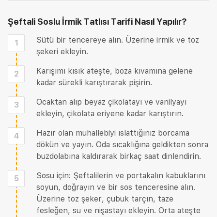
Şeftali Soslu İrmik Tatlısı Tarifi
Nasıl Yapılır?
Sütü bir tencereye alın. Üzerine irmik ve toz
1
şekeri ekleyin.
Karışımı kısık ateşte, boza kıvamına gelene
2
kadar sürekli karıştırarak pişirin.
Ocaktan alıp beyaz çikolatayı ve vanilyayı
3
ekleyin, çikolata eriyene kadar karıştırın.
Hazır olan muhallebiyi ıslattığınız borcama
4
dökün ve yayın. Oda sıcaklığına geldikten sonra
buzdolabına kaldırarak birkaç saat dinlendirin.
Sosu için: Şeftalilerin ve portakalın kabuklarını
5
soyun, doğrayın ve bir sos tenceresine alın.
Üzerine toz şeker, çubuk tarçın, taze
fesleğen, su ve nişastayı ekleyin. Orta ateşte