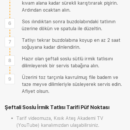
kıvam alana kadar sürekli karıştırarak pişirin.
Ardından ocaktan alın.
Sos ılındıktan sonra buzdolabındaki tatlının
6
üzerine dökün ve spatula ile düzeltin.
Tatlıyı tekrar buzdolabına koyup en az 2 saat
7
soğuyana kadar dinlendirin.
Hazır olan şeftali soslu sütlü irmik tatlısını
8
dilimleyerek bir servis tabağına alın.
Üzerini toz tarçınla kavrulmuş file badem ve
9
taze meyve dilimleriyle süsleyerek servis edin.
Afiyet olsun.
Şeftali Soslu İrmik Tatlısı Tarifi
Püf Noktası
Tarif videomuza, Kısık Ateş Akademi TV
(YouTube) kanalımızdan ulaşabilirsiniz.