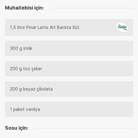
Muhallebisi için:
1,5 litre Pınar Latte Art Barista Süt
300 g irmik
200 g toz şeker
200 g beyaz çikolata
1 paket vanilya
Sosu için: