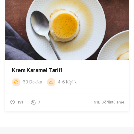
Krem Karamel Tarifi
60 Dakika
4-6 Kişilik
131
7
91B
Görüntüleme