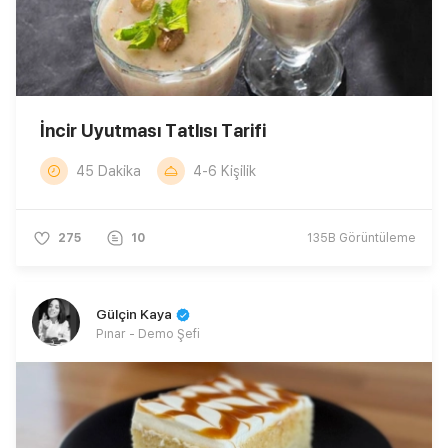
İncir Uyutması Tatlısı Tarifi
45 Dakika
4-6 Kişilik
275
10
135B
Görüntüleme
Gülçin Kaya
Pınar - Demo Şefi