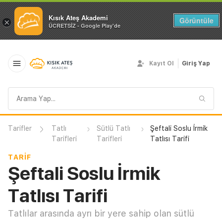
Kısık Ateş Akademi
Görüntüle
×
ÜCRETSİZ - Google Play'de
Kayıt Ol
Giriş Yap
Arama
sorgusu
Tarifler
Tatlı
Sütlü Tatlı
Şeftali Soslu İrmik
Tarifleri
Tarifleri
Tatlısı Tarifi
TARIF
Şeftali Soslu İrmik
Tatlısı Tarifi
Tatlılar arasında ayrı bir yere sahip olan sütlü