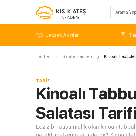
Arama
sorgusu
Lezzet Avcıları
Tar
Tarifler
Salata Tarifleri
Kinoalı Tabbuleh
TARIF
Kinoalı Tabb
Salatası Tarif
Leziz bir atıştırmalık olan kinoalı tabbule
gerekli malzemeler nelerdir? Kinoalı tabu