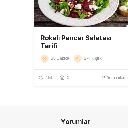
Rokalı Pancar Salatası
Tarifi
25 Dakika
2-4 Kişilik
169
2
111B
Görüntülem
Yorumlar