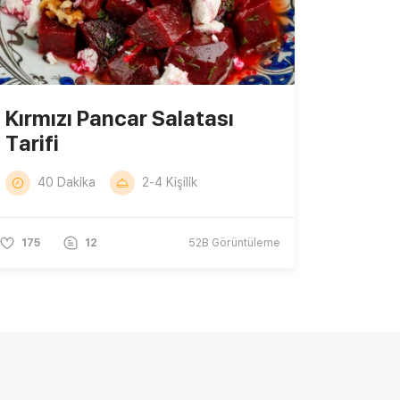
Kırmızı Pancar Salatası
Tarifi
40 Dakika
2-4 Kişilik
175
12
52B
Görüntüleme