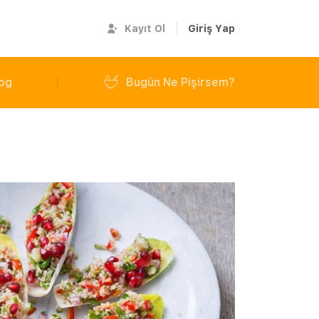
Kayıt Ol
Giriş Yap
og
Bugün Ne Pişirsem?