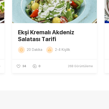
Ekşi Kremalı Akdeniz
Salatası Tarifi
20 Dakika
2-4 Kişilik
e
34
0
26B
Görüntüleme