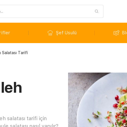
ifler
Şef Usulü
Bl
 Salatası Tarifi
uleh
i
h salatası tarifi için
le salatası nasıl yapılır?