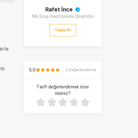
Rafet İnce
NG Grup Gastronomi Direktörü
Takip Et
erle
is
5.0
2
Değerlendirme
Tarifi değerlendirmek ister
misiniz?