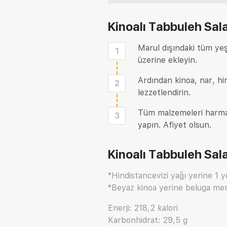
Kinoalı Tabbuleh Sala
Marul dışındaki tüm yeşi
1
üzerine ekleyin.
Ardından kinoa, nar, hi
2
lezzetlendirin.
Tüm malzemeleri harman
3
yapın. Afiyet olsun.
Kinoalı Tabbuleh Sala
*Hindistancevizi yağı yerine 1 y
*Beyaz kinoa yerine beluga merc
Enerji: 218,2 kalori
Karbonhidrat: 29,5 g