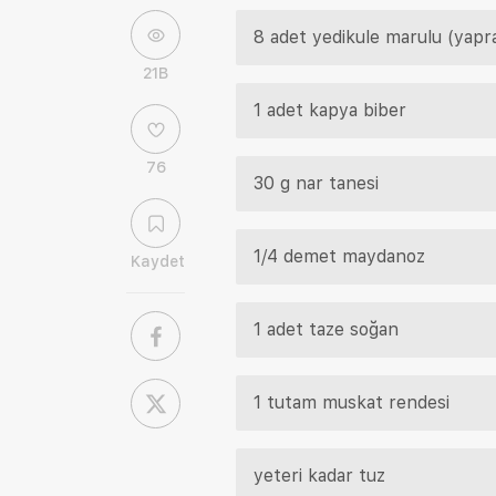
8 adet yedikule marulu (yapr
21B
1 adet kapya biber
76
30 g nar tanesi
1/4 demet maydanoz
Kaydet
1 adet taze soğan
1 tutam muskat rendesi
yeteri kadar tuz