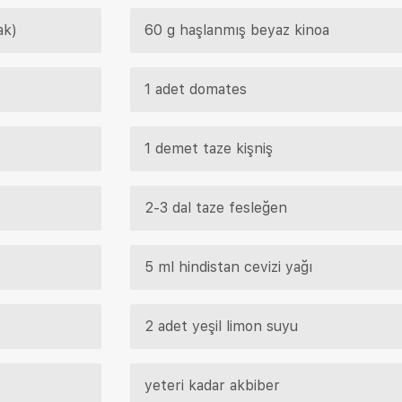
ak)
60 g haşlanmış beyaz kinoa
1 adet domates
1 demet taze kişniş
2-3 dal taze fesleğen
5 ml hindistan cevizi yağı
2 adet yeşil limon suyu
yeteri kadar akbiber