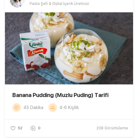
Pasta Şefi & Dijital İçerik Üreticisi
Banana Pudding (Muzlu Puding) Tarifi
45 Dakika
4-6 Kişilik
52
0
20B
Görüntüleme