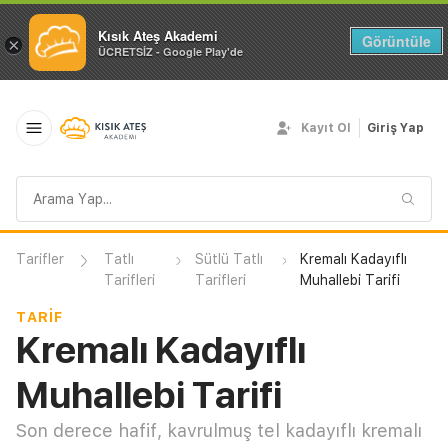
Kısık Ateş Akademi
Görüntüle
×
ÜCRETSİZ - Google Play'de
Kayıt Ol
Giriş Yap
Arama
sorgusu
Tarifler
Tatlı
Sütlü Tatlı
Kremalı Kadayıflı
Tarifleri
Tarifleri
Muhallebi Tarifi
TARIF
Kremalı Kadayıflı
Muhallebi Tarifi
Son derece hafif, kavrulmuş tel kadayıflı kremalı