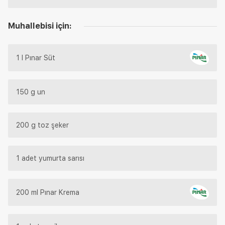
Muhallebisi için:
1 l Pınar Süt
150 g un
200 g toz şeker
1 adet yumurta sarısı
200 ml Pınar Krema