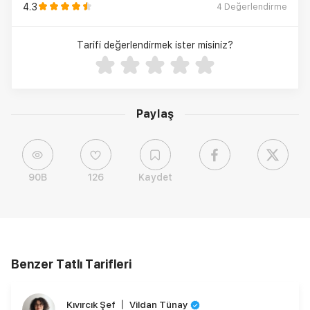
4.3
4
Değerlendirme
Tarifi değerlendirmek ister misiniz?
Paylaş
90B
126
Kaydet
Benzer Tatlı Tarifleri
Kıvırcık Şef 〡 Vildan Tünay