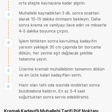
orta ateşte kaynayana kadar pişirin.
Muhallebi kaynadıktan 3 dk. sonra ocaktan
3
alarak 10-15 dakika ılınmasnı bekleyin. Daha
sonra krema ve vanilyayı ilave edin ve mikserle
4-5 dakika boyunca çırpın.
İşlem bittikten sonra kavrulmuş kadayıfın
4
yarısını yaklaşık 30 cm çapında bir borcama
dökün, her yerine eşit dağılacak şekilde
tabanına yayın.
Üzerine kremalı muhallebinin tamamını dökün
5
ve en üste kalan kadayıfları serin.
Hazır olan tatlı oda ısısında ılındıktan sonra
6
buzdolabına kaldırın. En az 3-4 saat
soğuttuktan sonra servis edebilirsiniz.
Kremalı Kadayıflı Muhallebi Tarifi
Püf Noktası