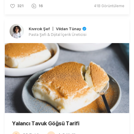
321
16
41B
Görüntüleme
Kıvırcık Şef 〡 Vildan Tünay
Pasta Şefi & Dijital İçerik Üreticisi
Yalancı Tavuk Göğsü Tarifi