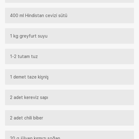
400 ml Hindistan cevizi sütü
1 kg greyfurt suyu
1-2 tutam tuz
1 demet taze kişniş
2 adet kereviz sapı
2 adet chili biber
20 g jülyen kırmızı soğan