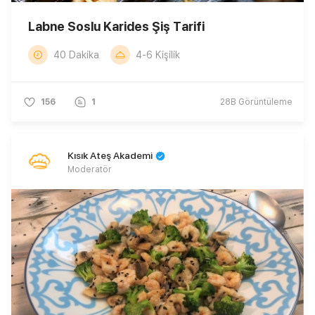
Labne Soslu Karides Şiş Tarifi
40 Dakika
4-6 Kişilik
156
1
28B
Görüntüleme
Kısık Ateş Akademi
Moderatör