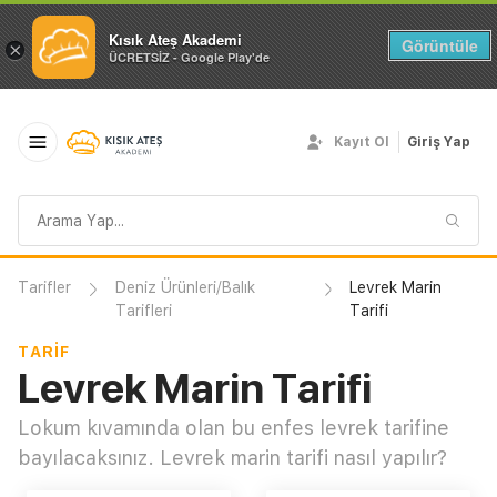
Kısık Ateş Akademi
Görüntüle
×
ÜCRETSİZ - Google Play'de
Kayıt Ol
Giriş Yap
Arama
sorgusu
Tarifler
Deniz Ürünleri/Balık
Levrek Marin
Tarifleri
Tarifi
TARIF
Levrek Marin Tarifi
Lokum kıvamında olan bu enfes levrek tarifine
bayılacaksınız. Levrek marin tarifi nasıl yapılır?