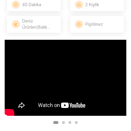
40 Dakika
2 Kişilik
Deniz
Pişirilmez
Ürünleri/Balık
Tarifleri