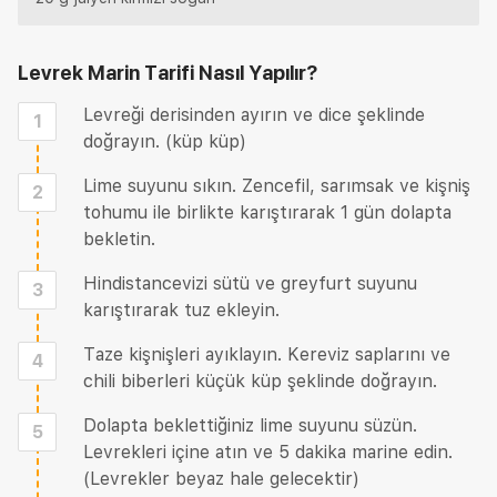
Levrek Marin Tarifi
Nasıl Yapılır?
Levreği derisinden ayırın ve dice şeklinde
1
doğrayın. (küp küp)
Lime suyunu sıkın. Zencefil, sarımsak ve kişniş
2
tohumu ile birlikte karıştırarak 1 gün dolapta
bekletin.
Hindistancevizi sütü ve greyfurt suyunu
3
karıştırarak tuz ekleyin.
Taze kişnişleri ayıklayın. Kereviz saplarını ve
4
chili biberleri küçük küp şeklinde doğrayın.
Dolapta beklettiğiniz lime suyunu süzün.
5
Levrekleri içine atın ve 5 dakika marine edin.
(Levrekler beyaz hale gelecektir)