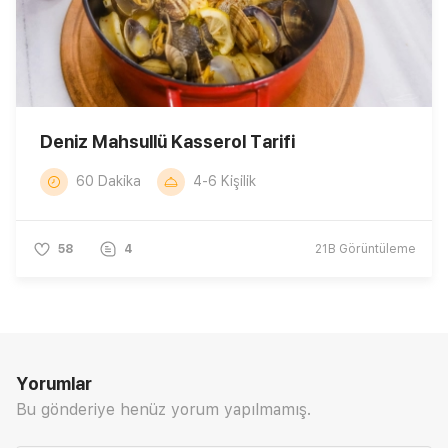
Deniz Mahsullü Kasserol Tarifi
60 Dakika
4-6 Kişilik
58
4
21B
Görüntüleme
Yorumlar
Bu gönderiye henüz yorum yapılmamış.