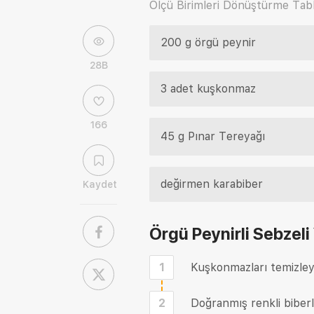
Ölçü Birimleri Dönüştürme Tabl
200 g örgü peynir
28B
3 adet kuşkonmaz
166
45 g Pınar Tereyağı
değirmen karabiber
Kaydet
Örgü Peynirli Sebzeli
1
Kuşkonmazları temizleyi
2
Doğranmış renkli biberl