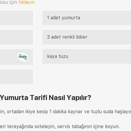
osu için
tıklayın
1 adet yumurta
3 adet renkli biber
kaya tuzu
 Yumurta Tarifi
Nasıl Yapılır?
n, ortadan ikiye kesip 1 dakika kaynar ve tuzlu suda haşlayı
eri tereyağında soteleyin, servis tabağının içine koyun.