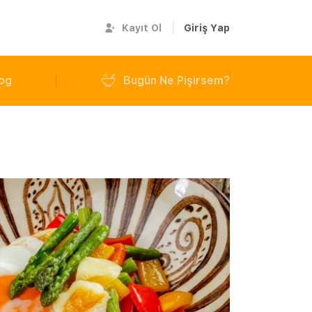
Kayıt Ol
Giriş Yap
og
Bugün Ne Pişirsem?