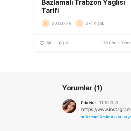
Bazlamalı Trabzon Yağlısı
Tarifi
20 Dakika
2-4 Kişilik
56
0
36B
Görüntülem
Yorumlar
(1)
·
11.10.2020
Eda Nur
https://www.instagra
Uzman
Ömür Akkor
bu y