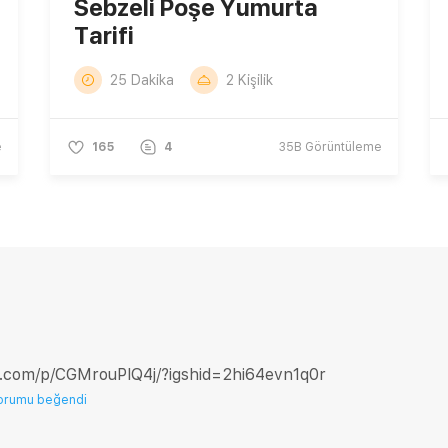
Sebzeli Poşe Yumurta
Tarifi
25 Dakika
2 Kişilik
e
165
4
35B
Görüntüleme
m.com/p/CGMrouPlQ4j/?igshid=2hi64evn1q0r
orumu beğendi