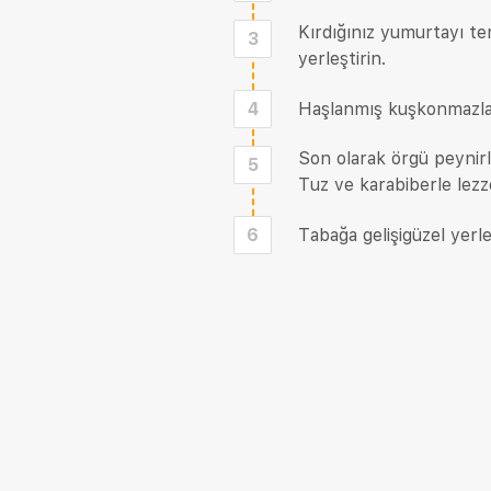
Kırdığınız yumurtayı te
3
yerleştirin.
4
Haşlanmış kuşkonmazları
Son olarak örgü peynirl
5
Tuz ve karabiberle lezze
6
Tabağa gelişigüzel yerle