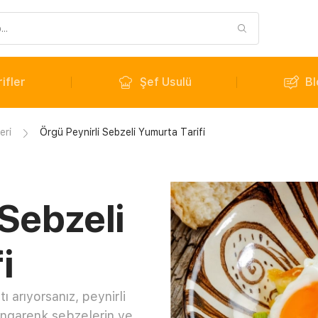
ifler
Şef Usulü
Bl
eri
Örgü Peynirli Sebzeli Yumurta Tarifi
 Sebzeli
i
 arıyorsanız, peynirli
Rengarenk sebzelerin ve