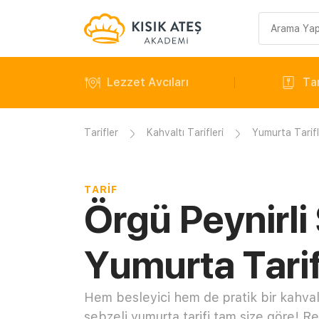
Arama
sorgusu
Lezzet Avcıları
Tar
Tarifler
Kahvaltı Tarifleri
Yumurta Tarifl
TARIF
Örgü Peynirli
Yumurta Tarif
Hem besleyici hem de pratik bir kahvaltı
sebzeli yumurta tarifi tam size göre! 