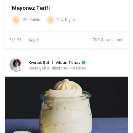
Mayonez Tarifi
20 Dakika
2-4 Kişilik
71
0
70B
Görüntüleme
Kıvırcık Şef 〡 Vildan Tünay
Pasta Şefi & Dijital İçerik Üreticisi