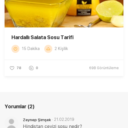
Hardallı Salata Sosu Tarifi
15 Dakika
2 Kişilik
78
0
69B
Görüntüleme
Yorumlar
(2)
·
21.02.2019
Zeynep Şimşek
Hindistan cevizi sosu nedir?