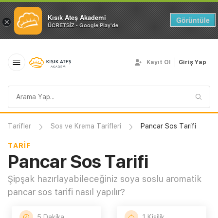
Kısık Ateş Akademi
Görüntüle
×
ÜCRETSİZ - Google Play'de
Kayıt Ol
Giriş Yap
Arama
sorgusu
Tarifler
Sos ve Krema Tarifleri
Pancar Sos Tarifi
TARIF
Pancar Sos Tarifi
Şipşak hazırlayabileceğiniz soya soslu aromatik
pancar sos tarifi nasıl yapılır?
5 Dakika
1 Kişilik