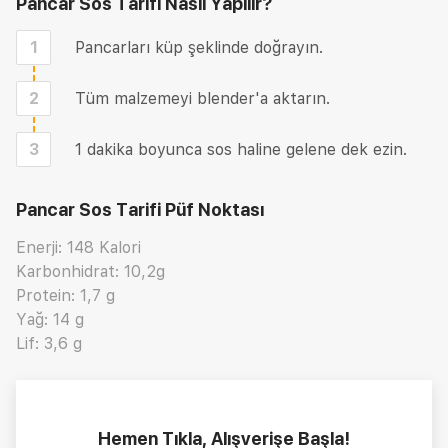
Pancar Sos Tarifi
Nasıl Yapılır?
1
Pancarları küp şeklinde doğrayın.
2
Tüm malzemeyi blender'a aktarın.
3
1 dakika boyunca sos haline gelene dek ezin.
Pancar Sos Tarifi
Püf Noktası
Enerji: 148 Kalori
Karbonhidrat: 10,2g
Protein: 1,7 g
Yağ: 14 g
Lif: 3,6 g
Hemen Tıkla, Alışverişe Başla!