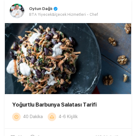
Oytun Dağlı
BTA Yiyecek&İçecek Hizmetleri - Chef
Yoğurtlu Barbunya Salatası Tarifi
40 Dakika
4-6 Kişilik