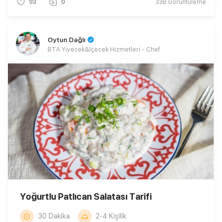
93
0
33B
Görüntüleme
Oytun Dağlı
BTA Yiyecek&İçecek Hizmetleri - Chef
Yoğurtlu Patlıcan Salatası Tarifi
30 Dakika
2-4 Kişilik