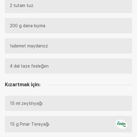
2 tutam tuz
200 g dana kıyma
¼demet maydanoz
4 dal taze fesleğen
Kızartmak için:
15 ml zeytinyağı
15 g Pınar Tereyağı