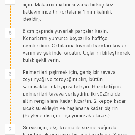
açın. Makarna makinesi varsa birkaç kez
katlayıp inceltin (ortalama 1 mm kalınlık
idealdir).
8 cm çapında yuvarlak parçalar kesin.
5
Kenarlarını yumurta beyazı ile hafifçe
nemlendirin. Ortalarına kıymalı harçtan koyun,
yarım ay şeklinde kapatın. Uçlarını birleştirerek
kulak şekli verin.
Pelmenileri pişirmek için, geniş bir tavaya
6
zeytinyağı ve tereyağını alın, bütün
sarımsakları ekleyip soteleyin. Hazırladığınız
pelmenileri tavaya yerleştirin, iki yüzünü de
altın rengi alana kadar kızartın. 2 kepçe kadar
sıcak su ekleyin ve haşlanana kadar pişirin.
(Böylece dışı çıtır, içi yumuşak olacak.)
Servisi için, ekşi krema ile süzme yoğurdu
7
karıştırarak pürüzsüz bir sos hazırlayın. Servis