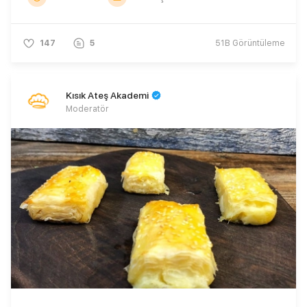
147
5
51B
Görüntüleme
Kısık Ateş Akademi
Moderatör