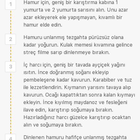
Hamur için, geniş bir karıştırma kabına 1
1
yumurta ve 2 yumurta sarısını alın. Unu azar
azar ekleyerek ele yapışmayan, kıvamlı bir
hamur elde edin.
Hamuru unlanmış tezgahta pürüzsüz olana
2
kadar yoğurun. Kulak memesi kıvamına gelince
streç filme sarıp dinlenmeye bırakın.
İç harcı için, geniş bir tavada ayçiçek yağını
3
ısıtın. İnce doğranmış soğanı ekleyip
pembeleşene kadar kavurun. Karabiber ve tuz
ile lezzetlendirin. Kıymanın yarısını tavaya alıp
kavurun. Ocağı kapattıktan sonra kalan kıymayı
ekleyin. İnce kıyılmış maydanoz ve fesleğeni
ilave edin, karıştırıp soğumaya bırakın.
Hazırladığınız harcı güzelce karıştırıp ocaktan
alın ve soğumaya bırakın.
Dinlenen hamuru hafifçe unlanmış tezgahta
4