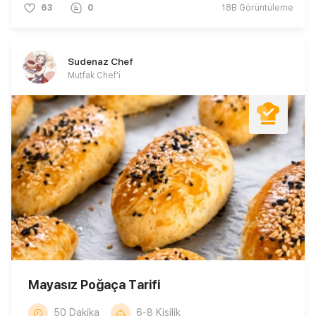
63
0
18B
Görüntüleme
Sudenaz Chef
Mutfak Chef'i
Mayasız Poğaça Tarifi
50 Dakika
6-8 Kişilik