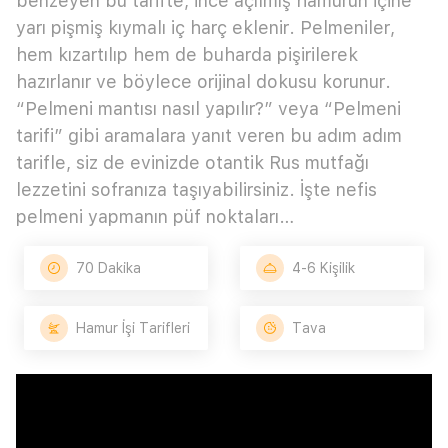
benzeyen bu tarifte, ince açılmış hamurun içine
yarı pişmiş kıymalı iç harç eklenir. Pelmeniler,
hem kızartılıp hem de buharda pişirilerek
hazırlanır ve böylece orijinal dokusu korunur.
“Pelmeni mantısı nasıl yapılır?” veya “Pelmeni
tarifi” gibi aramalara yanıt veren bu adım adım
tarifle, siz de evinizde otantik Rus mutfağı
lezzetini sofranıza taşıyabilirsiniz. İşte nefis
pelmeni yapmanın püf noktaları…
70 Dakika
4-6 Kişilik
Hamur İşi Tarifleri
Tava